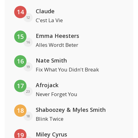
Claude
14
12
C'est La Vie
Emma Heesters
15
16
Alles Wordt Beter
Nate Smith
16
19
Fix What You Didn't Break
Afrojack
17
23
Never Forget You
Shaboozey & Myles Smith
18
18
Blink Twice
Miley Cyrus
19