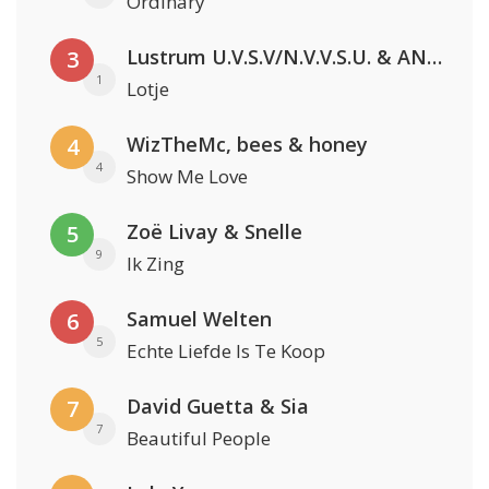
Ordinary
Lustrum U.V.S.V/N.V.V.S.U. & ANNO ONS & Jopke van Dobbenburgh & Roeland Beelen
3
1
Lotje
WizTheMc, bees & honey
4
4
Show Me Love
Zoë Livay & Snelle
5
9
Ik Zing
Samuel Welten
6
5
Echte Liefde Is Te Koop
David Guetta & Sia
7
7
Beautiful People