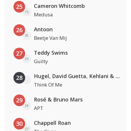
Cameron Whitcomb
25
15
Medusa
Antoon
26
20
Beetje Van Mij
Teddy Swims
27
25
Guilty
Hugel, David Guetta, Kehlani & Daecolm
28
Think Of Me
Rosé & Bruno Mars
29
26
APT
Chappell Roan
30
27