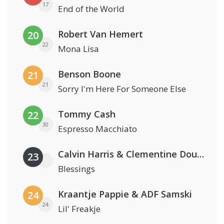
17
End of the World
Robert Van Hemert
20
22
Mona Lisa
Benson Boone
21
21
Sorry I'm Here For Someone Else
Tommy Cash
22
30
Espresso Macchiato
Calvin Harris & Clementine Douglas
23
Blessings
Kraantje Pappie & ADF Samski
24
24
Lil' Freakje