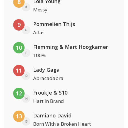
Lola Young
8
8
Messy
Pommelien Thijs
9
6
Atlas
Flemming & Mart Hoogkamer
10
11
100%
Lady Gaga
11
10
Abracadabra
Froukje & S10
12
14
Hart In Brand
Damiano David
13
13
Born With a Broken Heart