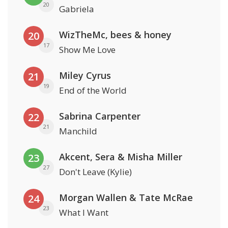
20
Gabriela
WizTheMc, bees & honey
20
17
Show Me Love
Miley Cyrus
21
19
End of the World
Sabrina Carpenter
22
21
Manchild
Akcent, Sera & Misha Miller
23
27
Don't Leave (Kylie)
Morgan Wallen & Tate McRae
24
23
What I Want