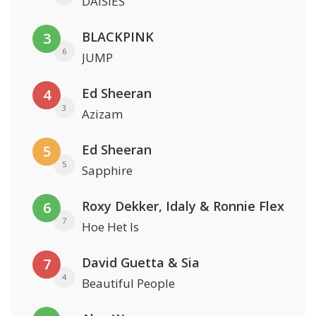
DAISIES
BLACKPINK
3
6
JUMP
Ed Sheeran
4
3
Azizam
Ed Sheeran
5
5
Sapphire
Roxy Dekker, Idaly & Ronnie Flex
6
7
Hoe Het Is
David Guetta & Sia
7
4
Beautiful People