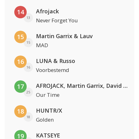
Afrojack
14
13
Never Forget You
Martin Garrix & Lauv
15
15
MAD
LUNA & Russo
16
16
Voorbestemd
AFROJACK, Martin Garrix, David Guetta & Amél
17
25
Our Time
HUNTR/X
18
18
Golden
KATSEYE
19