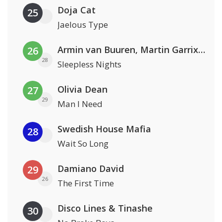
Doja Cat
25
Jaelous Type
Armin van Buuren, Martin Garrix & Libby Whitehouse
26
28
Sleepless Nights
Olivia Dean
27
29
Man I Need
Swedish House Mafia
28
Wait So Long
Damiano David
29
26
The First Time
Disco Lines & Tinashe
30