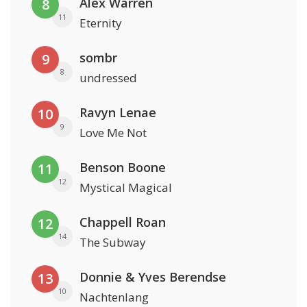
Alex Warren
8
11
Eternity
sombr
9
8
undressed
Ravyn Lenae
10
9
Love Me Not
Benson Boone
11
12
Mystical Magical
Chappell Roan
12
14
The Subway
Donnie & Yves Berendse
13
10
Nachtenlang