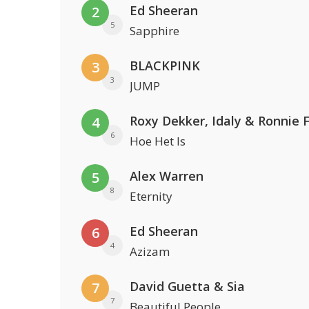
Ed Sheeran
2
5
Sapphire
BLACKPINK
3
3
JUMP
Roxy Dekker, Idaly & Ronnie 
4
6
Hoe Het Is
Alex Warren
5
8
Eternity
Ed Sheeran
6
4
Azizam
David Guetta & Sia
7
7
Beautiful People