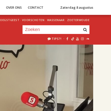
S
OVER ONS
CONTACT
Zaterdag 8 augustus
OEGSTGEEST
·
VOORSCHOTEN
·
WASSENAAR
·
ZOETERWOUDE
TIPS?!
·
Je luistert nu naar
uur 1 van 2
«
Vorig uur
Volgend uur
»
18.00