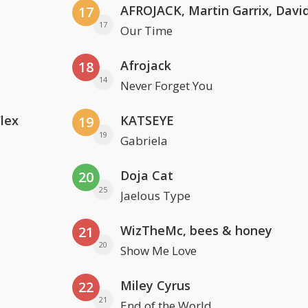
17
17
Our Time
Afrojack
18
14
Never Forget You
Flex
KATSEYE
19
19
Gabriela
Doja Cat
20
25
Jaelous Type
WizTheMc, bees & honey
21
20
Show Me Love
Miley Cyrus
22
21
End of the World