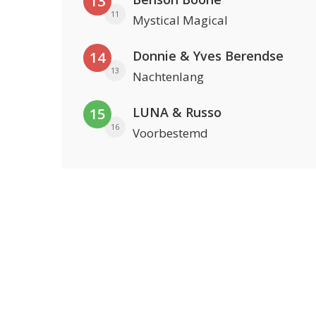
13
11
Mystical Magical
Donnie & Yves Berendse
14
13
Nachtenlang
LUNA & Russo
15
16
Voorbestemd