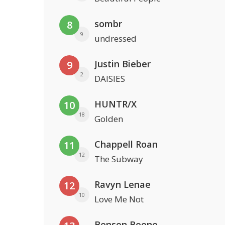
sombr
8
9
undressed
Justin Bieber
9
2
DAISIES
HUNTR/X
10
18
Golden
Chappell Roan
11
12
The Subway
Ravyn Lenae
12
10
Love Me Not
Benson Boone