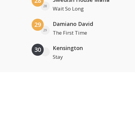
28
28
Wait So Long
Damiano David
29
29
The First Time
Kensington
30
Stay