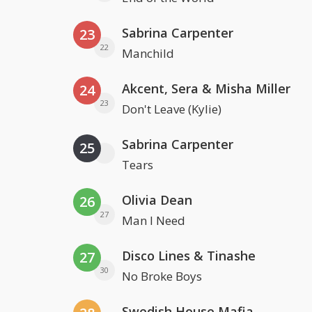
Sabrina Carpenter
23
22
Manchild
Akcent, Sera & Misha Miller
24
23
Don't Leave (Kylie)
Sabrina Carpenter
25
Tears
Olivia Dean
26
27
Man I Need
Disco Lines & Tinashe
27
30
No Broke Boys
Swedish House Mafia