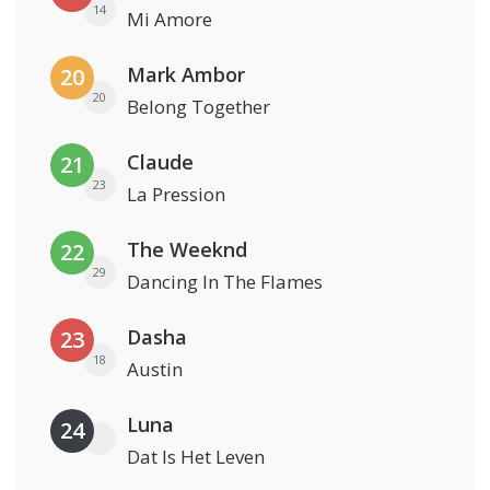
14
Mi Amore
Mark Ambor
20
20
Belong Together
Claude
21
23
La Pression
The Weeknd
22
29
Dancing In The Flames
Dasha
23
18
Austin
Luna
24
Dat Is Het Leven