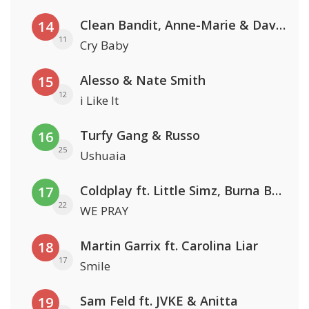
Clean Bandit, Anne-Marie & David Guetta
14
11
Cry Baby
Alesso & Nate Smith
15
12
i Like It
Turfy Gang & Russo
16
25
Ushuaia
Coldplay ft. Little Simz, Burna Boy, Elyanna & Tini
17
22
WE PRAY
Martin Garrix ft. Carolina Liar
18
17
Smile
Sam Feld ft. JVKE & Anitta
19