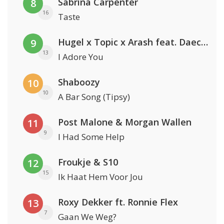
Sabrina Carpenter
8
16
Taste
Hugel x Topic x Arash feat. Daecolm
9
13
I Adore You
Shaboozy
10
10
A Bar Song (Tipsy)
Post Malone & Morgan Wallen
11
9
I Had Some Help
Froukje & S10
12
15
Ik Haat Hem Voor Jou
Roxy Dekker ft. Ronnie Flex
13
7
Gaan We Weg?