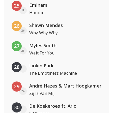
Eminem
25
19
Houdini
Shawn Mendes
26
26
Why Why Why
Myles Smith
27
28
Wait For You
Linkin Park
28
The Emptiness Machine
André Hazes & Mart Hoogkamer
29
24
Zij Is Van Mij
De Koekeroes ft. Arlo
30