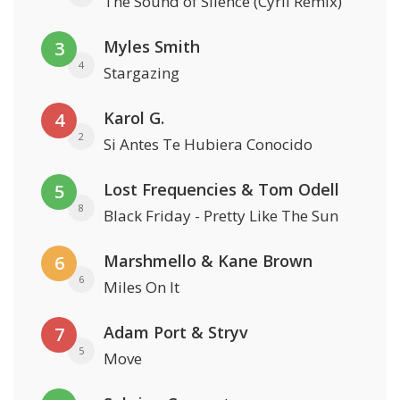
The Sound of Silence (Cyril Remix)
Myles Smith
3
4
Stargazing
Karol G.
4
2
Si Antes Te Hubiera Conocido
Lost Frequencies & Tom Odell
5
8
Black Friday - Pretty Like The Sun
Marshmello & Kane Brown
6
6
Miles On It
Adam Port & Stryv
7
5
Move