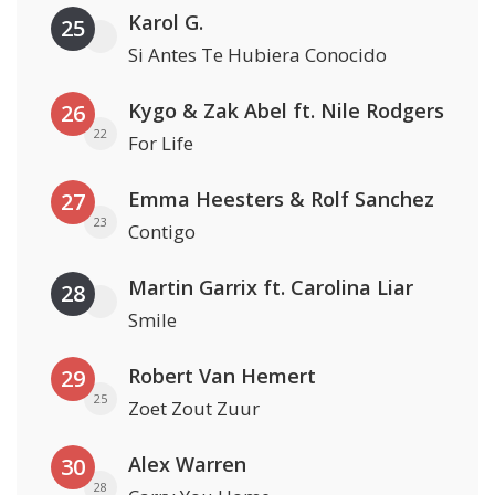
Karol G.
25
Si Antes Te Hubiera Conocido
Kygo & Zak Abel ft. Nile Rodgers
26
22
For Life
Emma Heesters & Rolf Sanchez
27
23
Contigo
Martin Garrix ft. Carolina Liar
28
Smile
Robert Van Hemert
29
25
Zoet Zout Zuur
Alex Warren
30
28