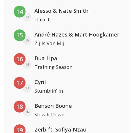
Alesso & Nate Smith
14
18
i Like It
André Hazes & Mart Hoogkamer
15
19
Zij Is Van Mij
Dua Lipa
16
14
Training Season
Cyril
17
13
Stumblin' In
Benson Boone
18
16
Slow It Down
Zerb ft. Sofiya Nzau
19