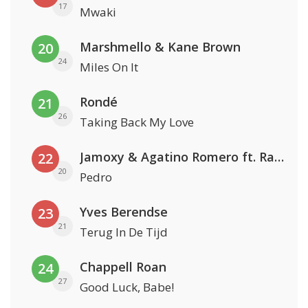
17
Mwaki
Marshmello & Kane Brown
20
24
Miles On It
Rondé
21
26
Taking Back My Love
Jamoxy & Agatino Romero ft. Raffaella Carrà
22
20
Pedro
Yves Berendse
23
21
Terug In De Tijd
Chappell Roan
24
27
Good Luck, Babe!