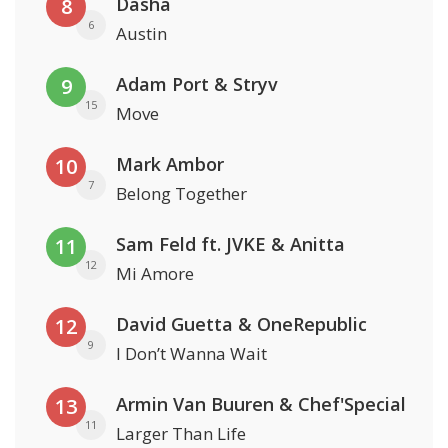
Dasha
8
6
Austin
Adam Port & Stryv
9
15
Move
Mark Ambor
10
7
Belong Together
Sam Feld ft. JVKE & Anitta
11
12
Mi Amore
David Guetta & OneRepublic
12
9
I Don’t Wanna Wait
Armin Van Buuren & Chef'Special
13
11
Larger Than Life