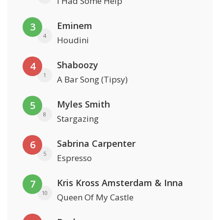
I Had Some Help
Eminem
3
4
Houdini
Shaboozy
4
1
A Bar Song (Tipsy)
Myles Smith
5
8
Stargazing
Sabrina Carpenter
6
5
Espresso
Kris Kross Amsterdam & Inna
7
10
Queen Of My Castle