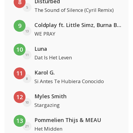
Disturbed
8
5
The Sound of Silence (Cyril Remix)
Coldplay ft. Little Simz, Burna Boy, Elyanna & Tini
9
13
WE PRAY
Luna
10
11
Dat Is Het Leven
Karol G.
11
8
Si Antes Te Hubiera Conocido
Myles Smith
12
10
Stargazing
Pommelien Thijs & MEAU
13
21
Het Midden