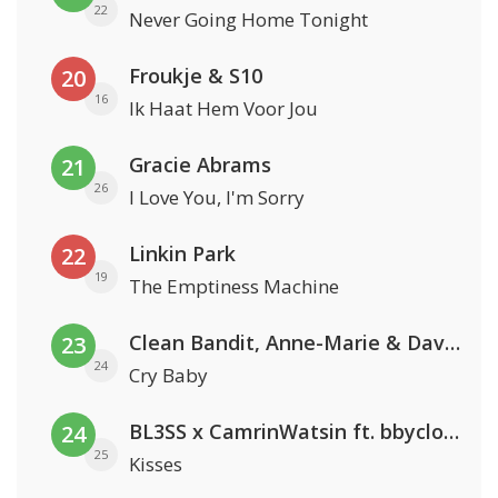
22
Never Going Home Tonight
Froukje & S10
20
16
Ik Haat Hem Voor Jou
Gracie Abrams
21
26
I Love You, I'm Sorry
Linkin Park
22
19
The Emptiness Machine
Clean Bandit, Anne-Marie & David Guetta
23
24
Cry Baby
BL3SS x CamrinWatsin ft. bbyclose
24
25
Kisses