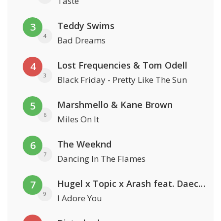
Taste
Teddy Swims
3
4
Bad Dreams
Lost Frequencies & Tom Odell
4
3
Black Friday - Pretty Like The Sun
Marshmello & Kane Brown
5
6
Miles On It
The Weeknd
6
7
Dancing In The Flames
Hugel x Topic x Arash feat. Daecolm
7
9
I Adore You