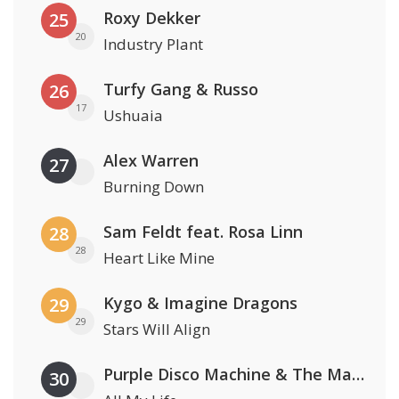
Roxy Dekker
25
20
Industry Plant
Turfy Gang & Russo
26
17
Ushuaia
Alex Warren
27
Burning Down
Sam Feldt feat. Rosa Linn
28
28
Heart Like Mine
Kygo & Imagine Dragons
29
29
Stars Will Align
Purple Disco Machine & The Magician
30