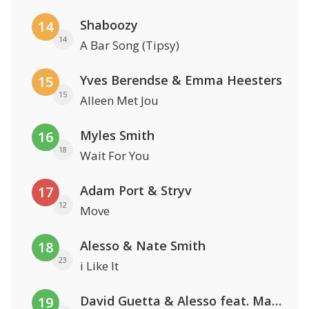
Shaboozy
14
14
A Bar Song (Tipsy)
Yves Berendse & Emma Heesters
15
15
Alleen Met Jou
Myles Smith
16
18
Wait For You
Adam Port & Stryv
17
12
Move
Alesso & Nate Smith
18
23
i Like It
David Guetta & Alesso feat. Madison Love
19