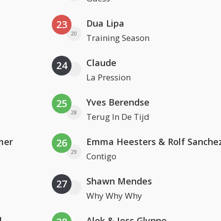
Dua Lipa
23
20
Training Season
Claude
24
La Pression
Yves Berendse
25
28
Terug In De Tijd
mer
Emma Heesters & Rolf Sanche
26
29
Contigo
Shawn Mendes
27
Why Why Why
l
Alok & Jess Glynne