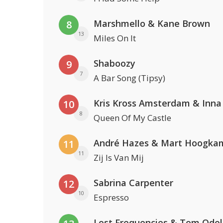
Marshmello & Kane Brown
8
13
Miles On It
Shaboozy
9
7
A Bar Song (Tipsy)
Kris Kross Amsterdam & Inna
10
8
Queen Of My Castle
André Hazes & Mart Hoogka
11
11
Zij Is Van Mij
Sabrina Carpenter
12
10
Espresso
Lost Frequencies & Tom Odel