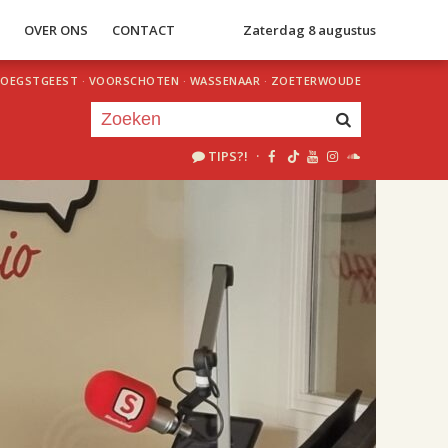
S
OVER ONS
CONTACT
Zaterdag 8 augustus
OEGSTGEEST
·
VOORSCHOTEN
·
WASSENAAR
·
ZOETERWOUDE
TIPS?!
·
Je luistert nu naar
uur 1 van 2
«
Vorig uur
Volgend uur
»
18.00