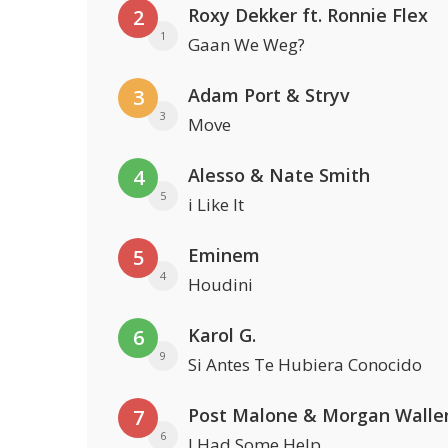
Roxy Dekker ft. Ronnie Flex
2
1
Gaan We Weg?
Adam Port & Stryv
3
3
Move
Alesso & Nate Smith
4
5
i Like It
Eminem
5
4
Houdini
Karol G.
6
9
Si Antes Te Hubiera Conocido
Post Malone & Morgan Walle
7
6
I Had Some Help