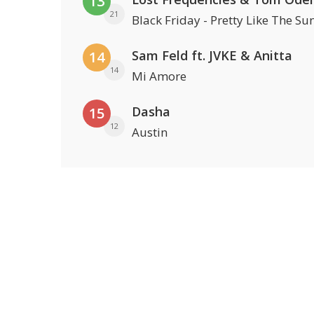
13
21
Black Friday - Pretty Like The Su
Sam Feld ft. JVKE & Anitta
14
14
Mi Amore
Dasha
15
12
Austin