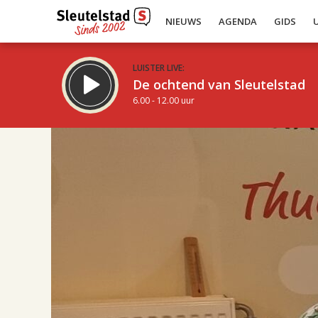
NIEUWS
AGENDA
GIDS
LUISTER LIVE:
De ochtend van Sleutelstad
6.00 - 12.00 uur
17.00
Inklappen