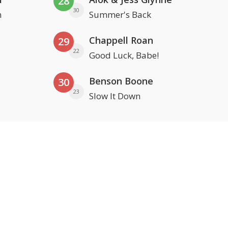
28
30
n
Summer's Back
Chappell Roan
29
22
Good Luck, Babe!
Benson Boone
30
23
Slow It Down