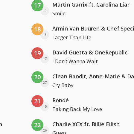
Martin Garrix ft. Carolina Liar
17
19
Smile
Armin Van Buuren & Chef'Speci
18
18
Larger Than Life
David Guetta & OneRepublic
19
17
I Don’t Wanna Wait
20
27
Cry Baby
Rondé
21
15
Taking Back My Love
n
Charlie XCX ft. Billie Eilish
22
26
Guess