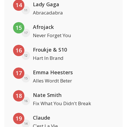
Lady Gaga
14
11
Abracadabra
Afrojack
15
17
Never Forget You
Froukje & S10
16
12
Hart In Brand
Emma Heesters
17
15
Alles Wordt Beter
Nate Smith
18
16
Fix What You Didn't Break
Claude
19
14
C'est La Vie