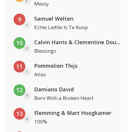
8
Messy
Samuel Welten
9
6
Echte Liefde Is Te Koop
Calvin Harris & Clementine Douglas
10
23
Blessings
Pommelien Thijs
11
9
Atlas
Damiano David
12
13
Born With a Broken Heart
Flemming & Mart Hoogkamer
13
10
100%