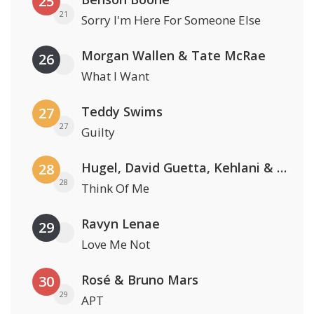
25
21
Sorry I'm Here For Someone Else
Morgan Wallen & Tate McRae
26
What I Want
Teddy Swims
27
27
Guilty
Hugel, David Guetta, Kehlani & Daecolm
28
28
Think Of Me
Ravyn Lenae
29
Love Me Not
Rosé & Bruno Mars
30
29
APT