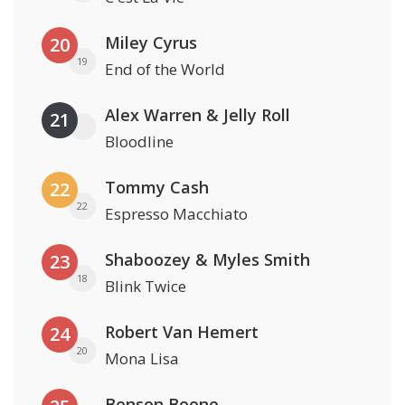
Miley Cyrus
20
19
End of the World
Alex Warren & Jelly Roll
21
Bloodline
Tommy Cash
22
22
Espresso Macchiato
Shaboozey & Myles Smith
23
18
Blink Twice
Robert Van Hemert
24
20
Mona Lisa
Benson Boone