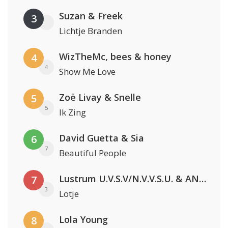
Suzan & Freek
3
Lichtje Branden
WizTheMc, bees & honey
4
4
Show Me Love
Zoë Livay & Snelle
5
5
Ik Zing
David Guetta & Sia
6
7
Beautiful People
Lustrum U.V.S.V/N.V.V.S.U. & ANNO ONS & Jopke van Dobbenburgh & Roeland Beelen
7
3
Lotje
Lola Young
8