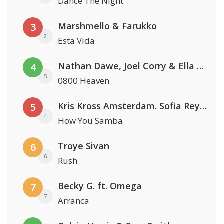
Dance The Night
Marshmello & Farukko
3
2
Esta Vida
Nathan Dawe, Joel Corry & Ella Henderson
4
5
0800 Heaven
Kris Kross Amsterdam. Sofia Reyes & Tinie Tempah
5
4
How You Samba
Troye Sivan
6
6
Rush
Becky G. ft. Omega
7
7
Arranca