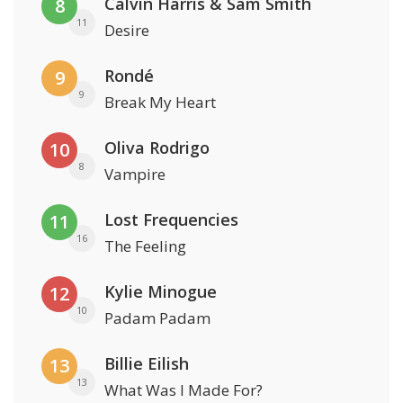
Calvin Harris & Sam Smith
8
11
Desire
Rondé
9
9
Break My Heart
Oliva Rodrigo
10
8
Vampire
Lost Frequencies
11
16
The Feeling
Kylie Minogue
12
10
Padam Padam
Billie Eilish
13
13
What Was I Made For?