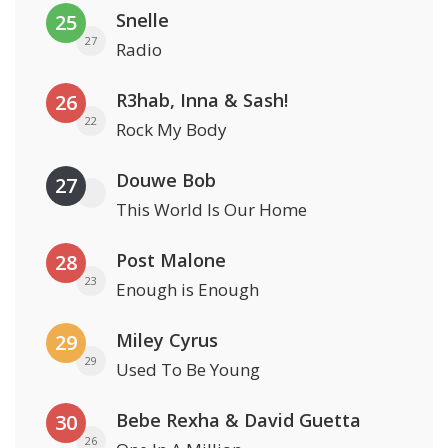
Snelle
25
27
Radio
R3hab, Inna & Sash!
26
22
Rock My Body
Douwe Bob
27
This World Is Our Home
Post Malone
28
23
Enough is Enough
Miley Cyrus
29
29
Used To Be Young
Bebe Rexha & David Guetta
30
26