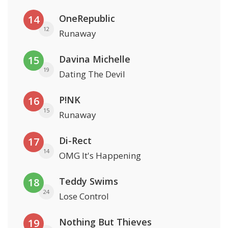
OneRepublic
14
12
Runaway
Davina Michelle
15
19
Dating The Devil
P!NK
16
15
Runaway
Di-Rect
17
14
OMG It's Happening
Teddy Swims
18
24
Lose Control
Nothing But Thieves
19