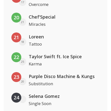
17
Overcome
Chef'Special
20
21
Miracles
Loreen
21
18
Tattoo
Taylor Swift ft. Ice Spice
22
25
Karma
Purple Disco Machine & Kungs
23
20
Substitution
Selena Gomez
24
Single Soon