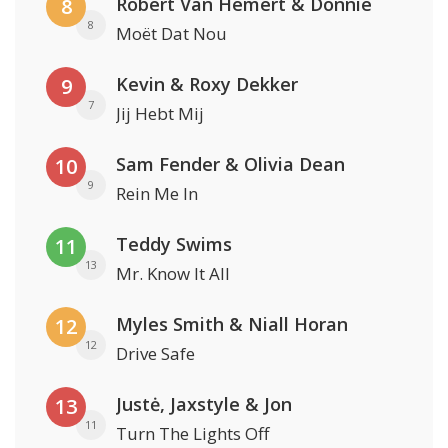
Robert Van Hemert & Donnie
8
8
Moët Dat Nou
Kevin & Roxy Dekker
9
7
Jij Hebt Mij
Sam Fender & Olivia Dean
10
9
Rein Me In
Teddy Swims
11
13
Mr. Know It All
Myles Smith & Niall Horan
12
12
Drive Safe
Justė, Jaxstyle & Jon
13
11
Turn The Lights Off