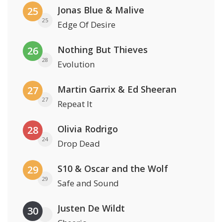
Jonas Blue & Malive
25
25
Edge Of Desire
Nothing But Thieves
26
28
Evolution
Martin Garrix & Ed Sheeran
27
27
Repeat It
Olivia Rodrigo
28
24
Drop Dead
S10 & Oscar and the Wolf
29
29
Safe and Sound
Justen De Wildt
30