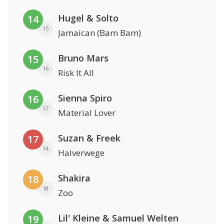
Hugel & Solto
14
15
Jamaican (Bam Bam)
Bruno Mars
15
16
Risk It All
Sienna Spiro
16
17
Material Lover
Suzan & Freek
17
14
Halverwege
Shakira
18
18
Zoo
Lil' Kleine & Samuel Welten
19