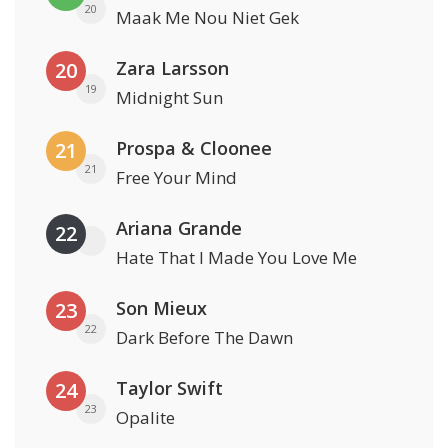
20
Maak Me Nou Niet Gek
Zara Larsson
20
19
Midnight Sun
Prospa & Cloonee
21
21
Free Your Mind
Ariana Grande
22
Hate That I Made You Love Me
Son Mieux
23
22
Dark Before The Dawn
Taylor Swift
24
23
Opalite