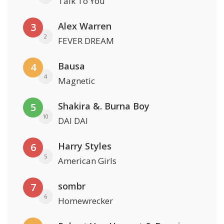
Talk To You
Alex Warren
3
2
FEVER DREAM
Bausa
4
4
Magnetic
Shakira &. Burna Boy
5
10
DAI DAI
Harry Styles
6
5
American Girls
sombr
7
6
Homewrecker