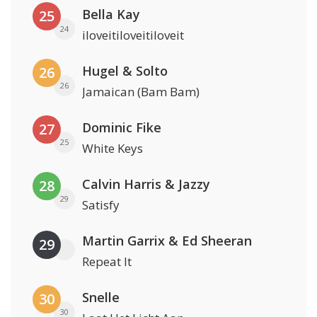
Bella Kay
25
24
iloveitiloveitiloveit
Hugel & Solto
26
26
Jamaican (Bam Bam)
Dominic Fike
27
25
White Keys
Calvin Harris & Jazzy
28
29
Satisfy
Martin Garrix & Ed Sheeran
29
Repeat It
Snelle
30
30