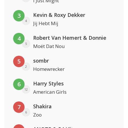
I Just Might
Kevin & Roxy Dekker
3
4
Jij Hebt Mij
Robert Van Hemert & Donnie
4
5
Moët Dat Nou
sombr
5
2
Homewrecker
Harry Styles
6
12
American Girls
Shakira
7
6
Zoo