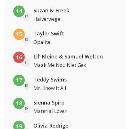
Suzan & Freek
14
17
Halverwege
Taylor Swift
15
15
Opalite
Lil' Kleine & Samuel Welten
16
11
Maak Me Nou Niet Gek
Teddy Swims
17
18
Mr. Know It All
Sienna Spiro
18
19
Material Lover
Olivia Rodrigo
19