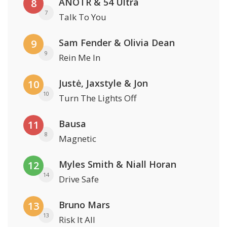
ANOTR & 54 Ultra
8
7
Talk To You
Sam Fender & Olivia Dean
9
9
Rein Me In
Justė, Jaxstyle & Jon
10
10
Turn The Lights Off
Bausa
11
8
Magnetic
Myles Smith & Niall Horan
12
14
Drive Safe
Bruno Mars
13
13
Risk It All