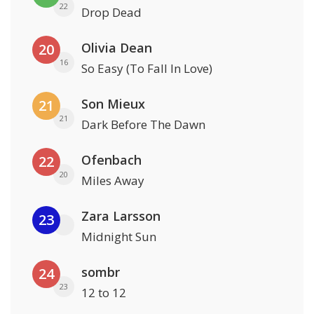
22
Drop Dead
Olivia Dean
20
16
So Easy (To Fall In Love)
Son Mieux
21
21
Dark Before The Dawn
Ofenbach
22
20
Miles Away
Zara Larsson
23
Midnight Sun
sombr
24
23
12 to 12