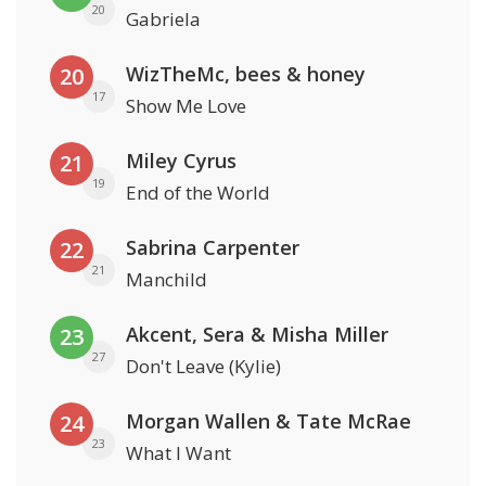
20
Gabriela
WizTheMc, bees & honey
20
17
Show Me Love
Miley Cyrus
21
19
End of the World
Sabrina Carpenter
22
21
Manchild
Akcent, Sera & Misha Miller
23
27
Don't Leave (Kylie)
Morgan Wallen & Tate McRae
24
23
What I Want