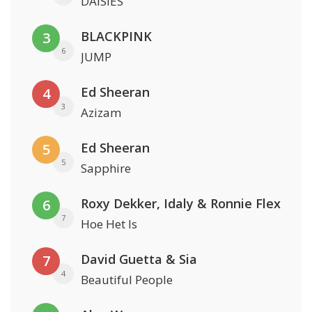
DAISIES
BLACKPINK
3
6
JUMP
Ed Sheeran
4
3
Azizam
Ed Sheeran
5
5
Sapphire
Roxy Dekker, Idaly & Ronnie Flex
6
7
Hoe Het Is
David Guetta & Sia
7
4
Beautiful People