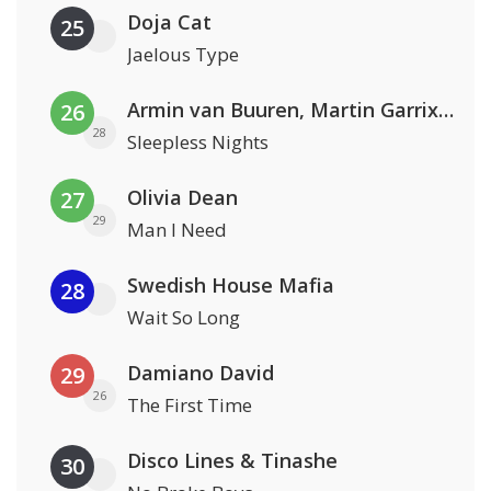
Doja Cat
25
Jaelous Type
Armin van Buuren, Martin Garrix & Libby Whitehouse
26
28
Sleepless Nights
Olivia Dean
27
29
Man I Need
Swedish House Mafia
28
Wait So Long
Damiano David
29
26
The First Time
Disco Lines & Tinashe
30