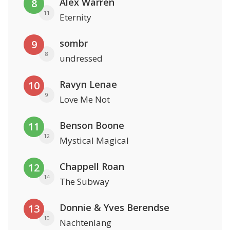
Alex Warren
8
11
Eternity
sombr
9
8
undressed
Ravyn Lenae
10
9
Love Me Not
Benson Boone
11
12
Mystical Magical
Chappell Roan
12
14
The Subway
Donnie & Yves Berendse
13
10
Nachtenlang