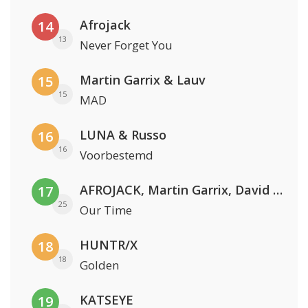
Afrojack
14
13
Never Forget You
Martin Garrix & Lauv
15
15
MAD
LUNA & Russo
16
16
Voorbestemd
AFROJACK, Martin Garrix, David Guetta & Amél
17
25
Our Time
HUNTR/X
18
18
Golden
KATSEYE
19