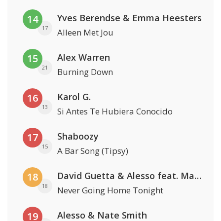
Yves Berendse & Emma Heesters
14
17
Alleen Met Jou
Alex Warren
15
21
Burning Down
Karol G.
16
13
Si Antes Te Hubiera Conocido
Shaboozy
17
15
A Bar Song (Tipsy)
David Guetta & Alesso feat. Madison Love
18
18
Never Going Home Tonight
Alesso & Nate Smith
19