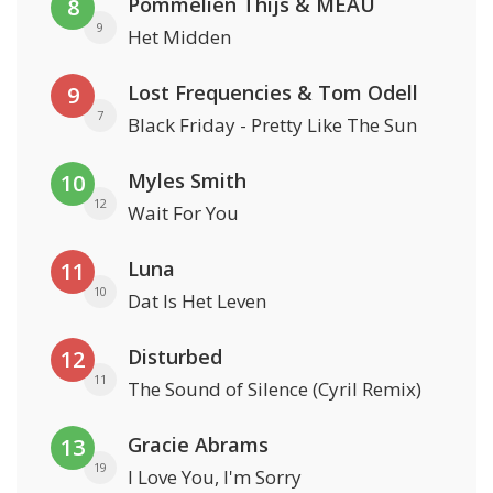
Pommelien Thijs & MEAU
8
9
Het Midden
Lost Frequencies & Tom Odell
9
7
Black Friday - Pretty Like The Sun
Myles Smith
10
12
Wait For You
Luna
11
10
Dat Is Het Leven
Disturbed
12
11
The Sound of Silence (Cyril Remix)
Gracie Abrams
13
19
I Love You, I'm Sorry