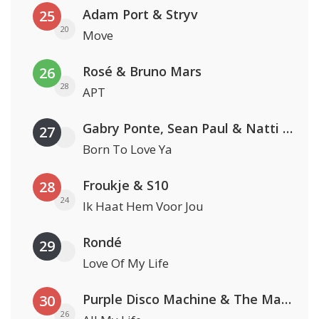
Adam Port & Stryv
25
20
Move
Rosé & Bruno Mars
26
28
APT
Gabry Ponte, Sean Paul & Natti Natasha
27
Born To Love Ya
Froukje & S10
28
24
Ik Haat Hem Voor Jou
Rondé
29
Love Of My Life
Purple Disco Machine & The Magician
30
26