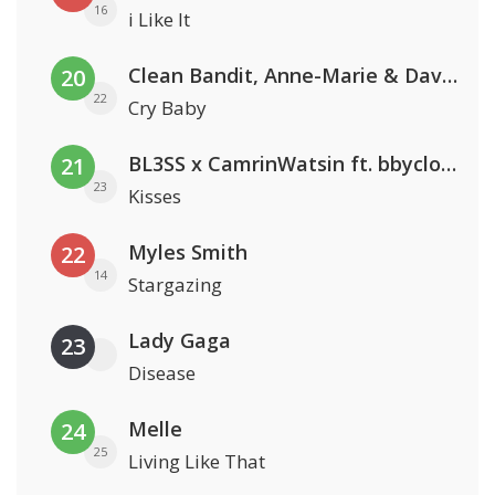
16
i Like It
Clean Bandit, Anne-Marie & David Guetta
20
22
Cry Baby
BL3SS x CamrinWatsin ft. bbyclose
21
23
Kisses
Myles Smith
22
14
Stargazing
Lady Gaga
23
Disease
Melle
24
25
Living Like That