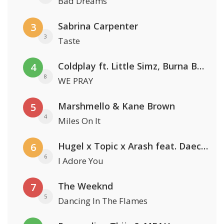
Bad Dreams
Sabrina Carpenter
3
3
Taste
Coldplay ft. Little Simz, Burna Boy, Elyanna & Tini
4
8
WE PRAY
Marshmello & Kane Brown
5
4
Miles On It
Hugel x Topic x Arash feat. Daecolm
6
6
I Adore You
The Weeknd
7
5
Dancing In The Flames