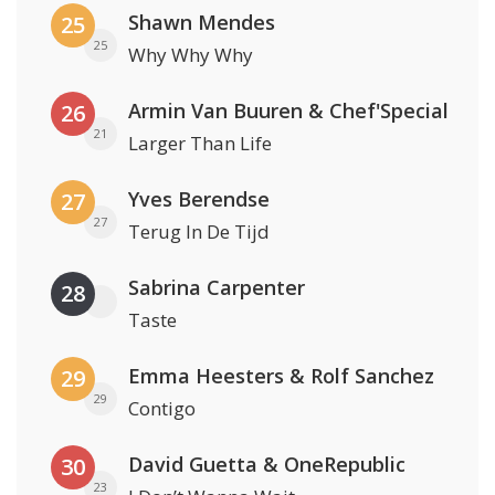
Shawn Mendes
25
25
Why Why Why
Armin Van Buuren & Chef'Special
26
21
Larger Than Life
Yves Berendse
27
27
Terug In De Tijd
Sabrina Carpenter
28
Taste
Emma Heesters & Rolf Sanchez
29
29
Contigo
David Guetta & OneRepublic
30
23