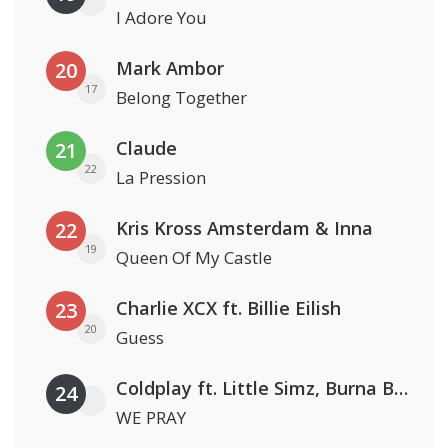
I Adore You
Mark Ambor
20
17
Belong Together
Claude
21
22
La Pression
Kris Kross Amsterdam & Inna
22
19
Queen Of My Castle
Charlie XCX ft. Billie Eilish
23
20
Guess
Coldplay ft. Little Simz, Burna Boy, Elyanna & Tini
24
WE PRAY