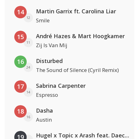
Martin Garrix ft. Carolina Liar
14
12
Smile
André Hazes & Mart Hoogkamer
15
11
Zij Is Van Mij
Disturbed
16
24
The Sound of Silence (Cyril Remix)
Sabrina Carpenter
17
14
Espresso
Dasha
18
16
Austin
Hugel x Topic x Arash feat. Daecolm
19