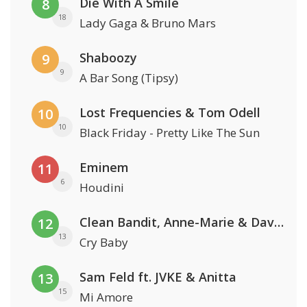
Die With A Smile
8
18
Lady Gaga & Bruno Mars
Shaboozy
9
9
A Bar Song (Tipsy)
Lost Frequencies & Tom Odell
10
10
Black Friday - Pretty Like The Sun
Eminem
11
6
Houdini
Clean Bandit, Anne-Marie & David Guetta
12
13
Cry Baby
Sam Feld ft. JVKE & Anitta
13
15
Mi Amore