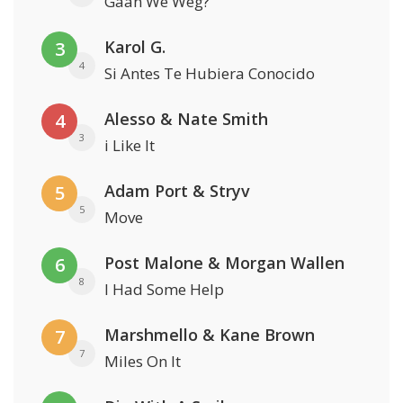
Gaan We Weg?
Karol G.
3
4
Si Antes Te Hubiera Conocido
Alesso & Nate Smith
4
3
i Like It
Adam Port & Stryv
5
5
Move
Post Malone & Morgan Wallen
6
8
I Had Some Help
Marshmello & Kane Brown
7
7
Miles On It