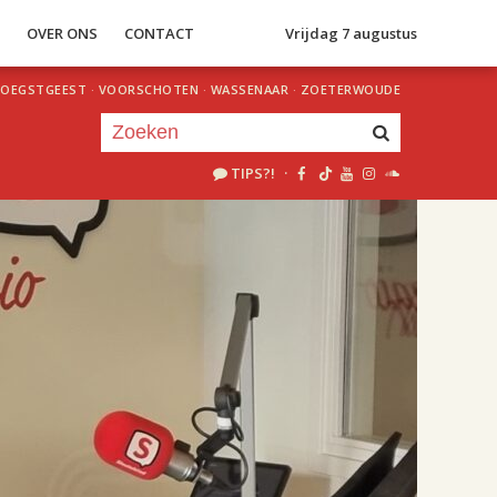
S
OVER ONS
CONTACT
Vrijdag 7 augustus
OEGSTGEEST
·
VOORSCHOTEN
·
WASSENAAR
·
ZOETERWOUDE
TIPS?!
·
Je luistert nu naar
uur 1 van 2
«
Vorig uur
Volgend uur
»
18.00