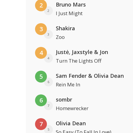
Bruno Mars
2
2
I Just Might
Shakira
3
3
Zoo
Justė, Jaxstyle & Jon
4
4
Turn The Lights Off
Sam Fender & Olivia Dean
5
6
Rein Me In
sombr
6
7
Homewrecker
Olivia Dean
7
5
So Easy (To Fall In Love)