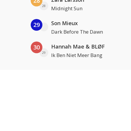
28
28
Midnight Sun
Son Mieux
29
Dark Before The Dawn
Hannah Mae & BLØF
30
29
Ik Ben Niet Meer Bang