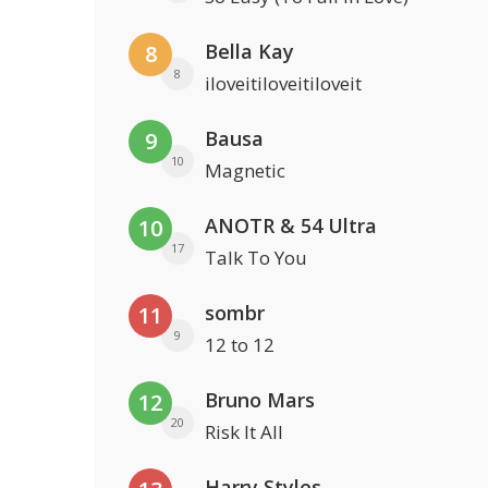
Bella Kay
8
8
iloveitiloveitiloveit
Bausa
9
10
Magnetic
ANOTR & 54 Ultra
10
17
Talk To You
sombr
11
9
12 to 12
Bruno Mars
12
20
Risk It All
Harry Styles