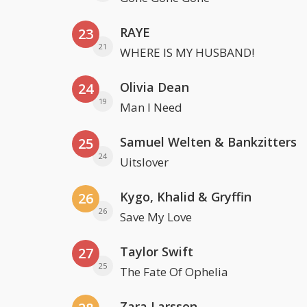
RAYE
23
21
WHERE IS MY HUSBAND!
Olivia Dean
24
19
Man I Need
Samuel Welten & Bankzitters
25
24
Uitslover
Kygo, Khalid & Gryffin
26
26
Save My Love
Taylor Swift
27
25
The Fate Of Ophelia
Zara Larsson