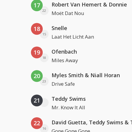
Robert Van Hemert & Donnie
17
22
Moët Dat Nou
Snelle
18
15
Laat Het Licht Aan
Ofenbach
19
18
Miles Away
Myles Smith & Niall Horan
20
23
Drive Safe
Teddy Swims
21
Mr. Know It All
22
16
Gone Gone Gone