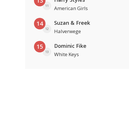
13
11
American Girls
Suzan & Freek
14
12
Halverwege
Dominic Fike
15
13
White Keys