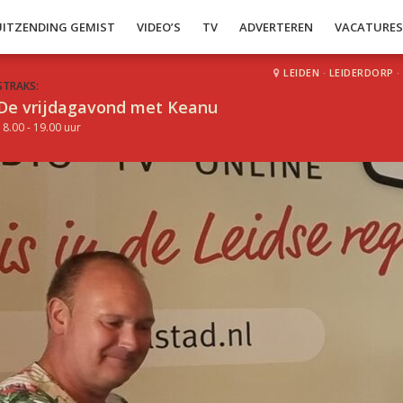
UITZENDING GEMIST
VIDEO’S
TV
ADVERTEREN
VACATURE
LEIDEN
·
LEIDERDORP
·
STRAKS:
De vrijdagavond met Keanu
18.00 - 19.00 uur