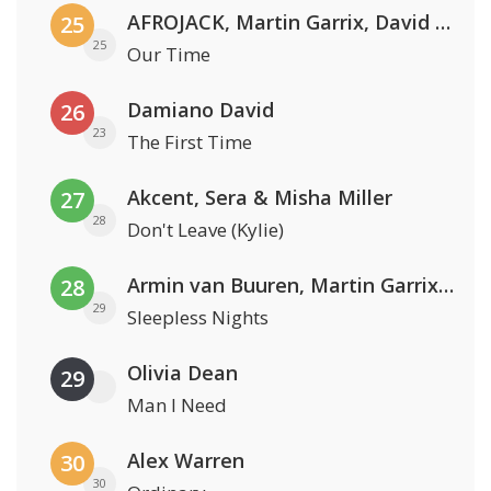
AFROJACK, Martin Garrix, David Guetta & Amél
25
25
Our Time
Damiano David
26
23
The First Time
Akcent, Sera & Misha Miller
27
28
Don't Leave (Kylie)
Armin van Buuren, Martin Garrix & Libby Whitehouse
28
29
Sleepless Nights
Olivia Dean
29
Man I Need
Alex Warren
30
30