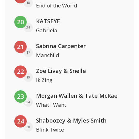
18
End of the World
KATSEYE
20
26
Gabriela
Sabrina Carpenter
21
17
Manchild
Zoë Livay & Snelle
22
19
Ik Zing
Morgan Wallen & Tate McRae
23
24
What I Want
Shaboozey & Myles Smith
24
20
Blink Twice