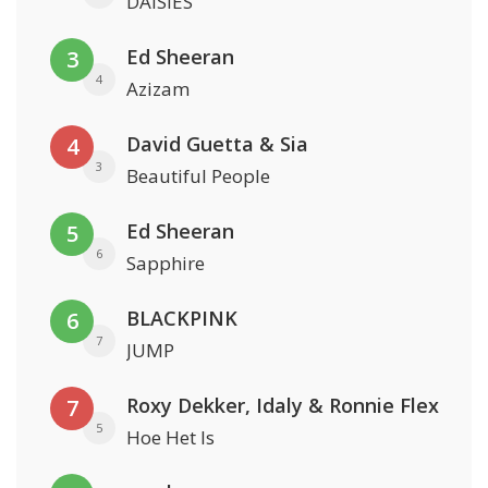
DAISIES
Ed Sheeran
3
4
Azizam
David Guetta & Sia
4
3
Beautiful People
Ed Sheeran
5
6
Sapphire
BLACKPINK
6
7
JUMP
Roxy Dekker, Idaly & Ronnie Flex
7
5
Hoe Het Is