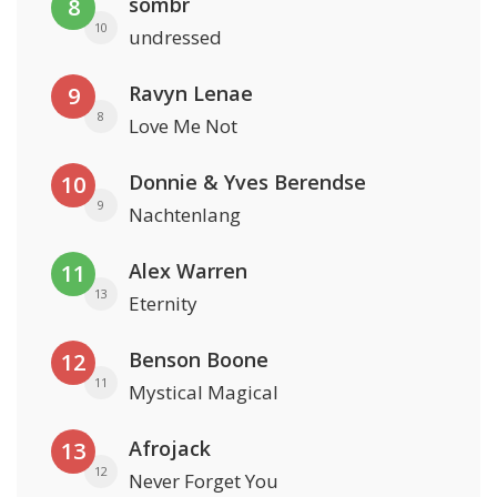
sombr
8
10
undressed
Ravyn Lenae
9
8
Love Me Not
Donnie & Yves Berendse
10
9
Nachtenlang
Alex Warren
11
13
Eternity
Benson Boone
12
11
Mystical Magical
Afrojack
13
12
Never Forget You