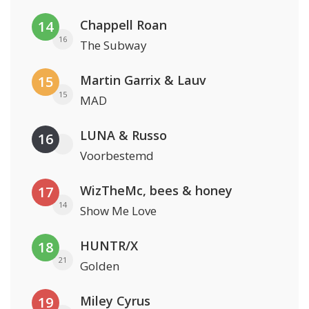
Chappell Roan
14
16
The Subway
Martin Garrix & Lauv
15
15
MAD
LUNA & Russo
16
Voorbestemd
WizTheMc, bees & honey
17
14
Show Me Love
HUNTR/X
18
21
Golden
Miley Cyrus
19