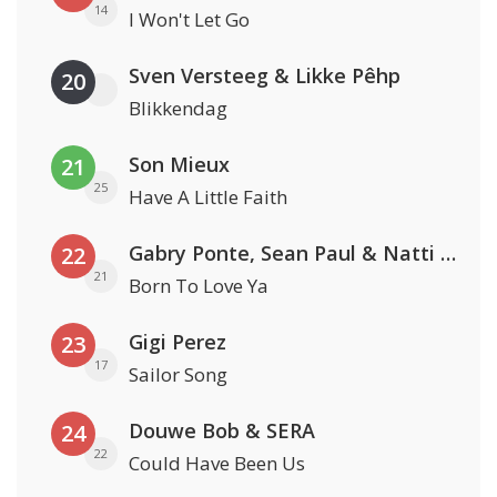
14
I Won't Let Go
Sven Versteeg & Likke Pêhp
20
Blikkendag
Son Mieux
21
25
Have A Little Faith
Gabry Ponte, Sean Paul & Natti Natasha
22
21
Born To Love Ya
Gigi Perez
23
17
Sailor Song
Douwe Bob & SERA
24
22
Could Have Been Us