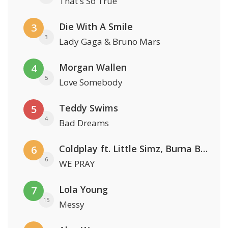
That's So True
Die With A Smile
3
3
Lady Gaga & Bruno Mars
Morgan Wallen
4
5
Love Somebody
Teddy Swims
5
4
Bad Dreams
Coldplay ft. Little Simz, Burna Boy, Elyanna & Tini
6
6
WE PRAY
Lola Young
7
15
Messy