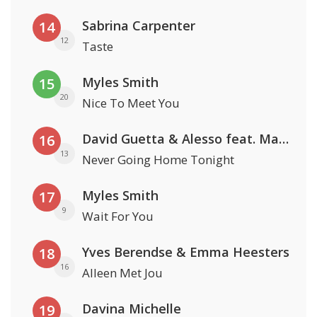
Sabrina Carpenter
14
12
Taste
Myles Smith
15
20
Nice To Meet You
David Guetta & Alesso feat. Madison Love
16
13
Never Going Home Tonight
Myles Smith
17
9
Wait For You
Yves Berendse & Emma Heesters
18
16
Alleen Met Jou
Davina Michelle
19