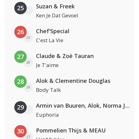
Suzan & Freek
25
Ken Je Dat Gevoel
Chef'Special
26
23
C'est La Vie
Claude & Zoë Tauran
27
28
Je T'aime
Alok & Clementine Douglas
28
29
Body Talk
Armin van Buuren, Alok, Norma Jean Martine & LAWRENT
29
Euphoria
Pommelien Thijs & MEAU
30
27