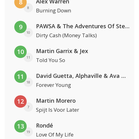
Alex Warren
8
8
Burning Down
PAWSA & The Adventures Of Stevie V
9
10
Dirty Cash (Money Talks)
Martin Garrix & Jex
10
11
Told You So
David Guetta, Alphaville & Ava Max
11
18
Forever Young
Martin Morero
12
7
Spijt Is Voor Later
Rondé
13
19
Love Of My Life