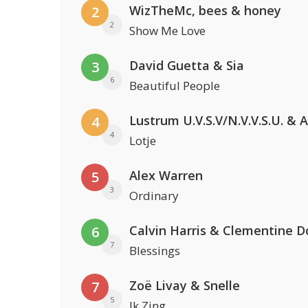
WizTheMc, bees & honey
2
2
Show Me Love
David Guetta & Sia
3
6
Beautiful People
4
4
Lotje
Alex Warren
5
3
Ordinary
Calvin Harris & Clementine D
6
7
Blessings
Zoë Livay & Snelle
7
5
Ik Zing