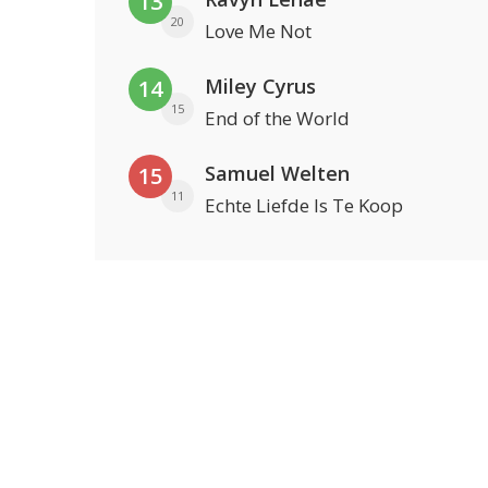
13
20
Love Me Not
Miley Cyrus
14
15
End of the World
Samuel Welten
15
11
Echte Liefde Is Te Koop