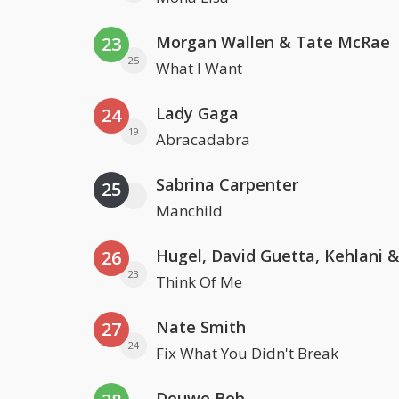
Morgan Wallen & Tate McRae
23
25
What I Want
Lady Gaga
24
19
Abracadabra
Sabrina Carpenter
25
Manchild
26
23
Think Of Me
Nate Smith
27
24
Fix What You Didn't Break
Douwe Bob