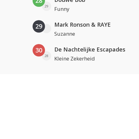
28
29
Funny
Mark Ronson & RAYE
29
Suzanne
De Nachtelijke Escapades
30
28
Kleine Zekerheid