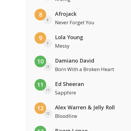
Afrojack
8
8
Never Forget You
Lola Young
9
9
Messy
Damiano David
10
13
Born With a Broken Heart
Ed Sheeran
11
17
Sapphire
Alex Warren & Jelly Roll
12
12
Bloodline
Ravyn Lenae