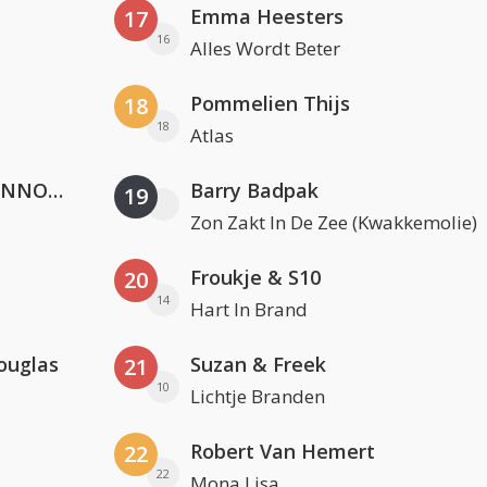
Emma Heesters
17
16
Alles Wordt Beter
Pommelien Thijs
18
18
Atlas
Lustrum U.V.S.V/N.V.V.S.U. & ANNO ONS & Jopke van Dobbenburgh & Roeland Beelen
Barry Badpak
19
Zon Zakt In De Zee (Kwakkemolie)
Froukje & S10
20
14
Hart In Brand
ouglas
Suzan & Freek
21
10
Lichtje Branden
Robert Van Hemert
22
22
Mona Lisa