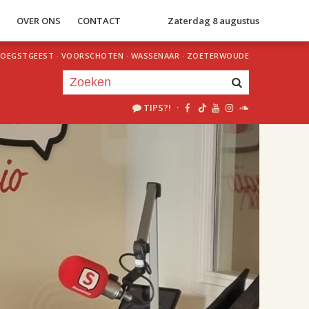
S
OVER ONS
CONTACT
Zaterdag 8 augustus
OEGSTGEEST
·
VOORSCHOTEN
·
WASSENAAR
·
ZOETERWOUDE
TIPS?!
·
Je luistert nu naar
uur 1 van 2
«
Vorig uur
Volgend uur
»
18.00