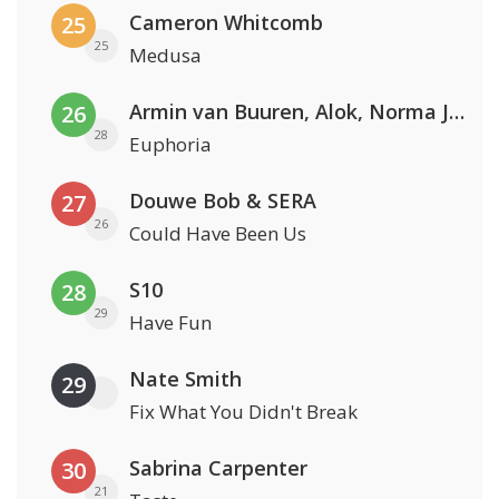
Cameron Whitcomb
25
25
Medusa
Armin van Buuren, Alok, Norma Jean Martine & LAWRENT
26
28
Euphoria
Douwe Bob & SERA
27
26
Could Have Been Us
S10
28
29
Have Fun
Nate Smith
29
Fix What You Didn't Break
Sabrina Carpenter
30
21