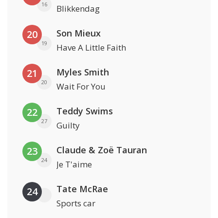
16
Blikkendag
Son Mieux
20
19
Have A Little Faith
Myles Smith
21
20
Wait For You
Teddy Swims
22
27
Guilty
Claude & Zoë Tauran
23
24
Je T'aime
Tate McRae
24
Sports car