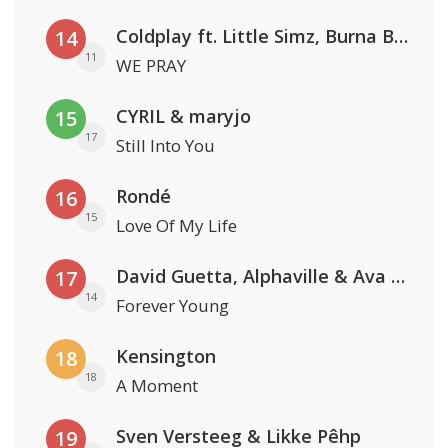
Coldplay ft. Little Simz, Burna Boy, Elyanna & Tini
14
11
WE PRAY
CYRIL & maryjo
15
17
Still Into You
Rondé
16
15
Love Of My Life
David Guetta, Alphaville & Ava Max
17
14
Forever Young
Kensington
18
18
A Moment
Sven Versteeg & Likke Pêhp
19