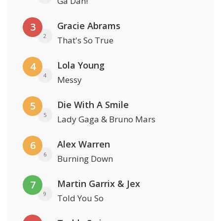
Ga Dan!
Gracie Abrams
3
2
That's So True
Lola Young
4
4
Messy
Die With A Smile
5
5
Lady Gaga & Bruno Mars
Alex Warren
6
6
Burning Down
Martin Garrix & Jex
7
9
Told You So