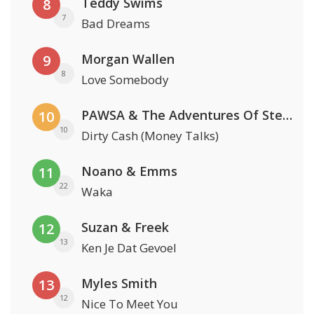
Teddy Swims
8
7
Bad Dreams
Morgan Wallen
9
8
Love Somebody
PAWSA & The Adventures Of Stevie V
10
10
Dirty Cash (Money Talks)
Noano & Emms
11
22
Waka
Suzan & Freek
12
13
Ken Je Dat Gevoel
Myles Smith
13
12
Nice To Meet You