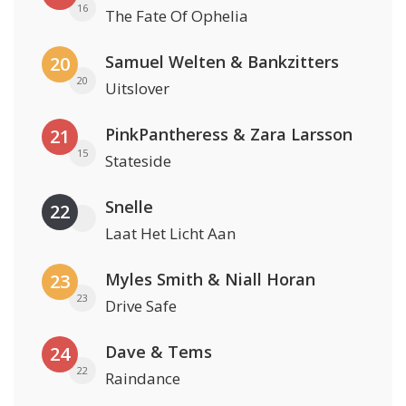
16
The Fate Of Ophelia
Samuel Welten & Bankzitters
20
20
Uitslover
PinkPantheress & Zara Larsson
21
15
Stateside
Snelle
22
Laat Het Licht Aan
Myles Smith & Niall Horan
23
23
Drive Safe
Dave & Tems
24
22
Raindance