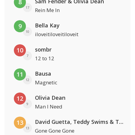
Sam Fender & Olivia Dean
8
17
Rein Me In
Bella Kay
9
10
iloveitiloveitiloveit
sombr
10
7
12 to 12
Bausa
11
12
Magnetic
Olivia Dean
12
9
Man I Need
David Guetta, Teddy Swims & Tones And I
13
13
Gone Gone Gone