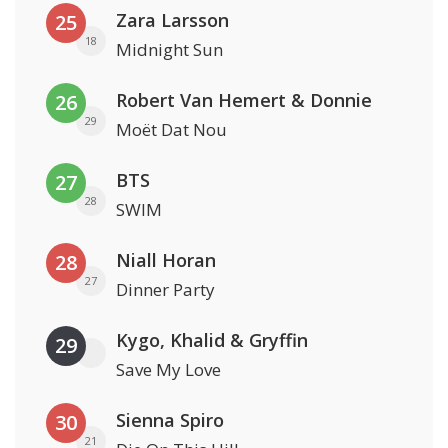
Zara Larsson
25
18
Midnight Sun
Robert Van Hemert & Donnie
26
29
Moët Dat Nou
BTS
27
28
SWIM
Niall Horan
28
27
Dinner Party
Kygo, Khalid & Gryffin
29
Save My Love
Sienna Spiro
30
21