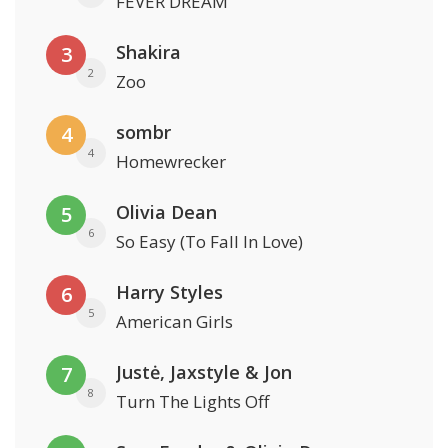
FEVER DREAM
Shakira
3
2
Zoo
sombr
4
4
Homewrecker
Olivia Dean
5
6
So Easy (To Fall In Love)
Harry Styles
6
5
American Girls
Justė, Jaxstyle & Jon
7
8
Turn The Lights Off