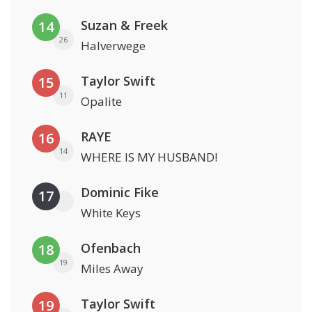
Suzan & Freek
14
26
Halverwege
Taylor Swift
15
11
Opalite
RAYE
16
14
WHERE IS MY HUSBAND!
Dominic Fike
17
White Keys
Ofenbach
18
19
Miles Away
Taylor Swift
19