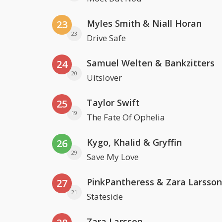
Myles Smith & Niall Horan
23
23
Drive Safe
Samuel Welten & Bankzitters
24
20
Uitslover
Taylor Swift
25
19
The Fate Of Ophelia
Kygo, Khalid & Gryffin
26
29
Save My Love
PinkPantheress & Zara Larsson
27
21
Stateside
Zara Larsson