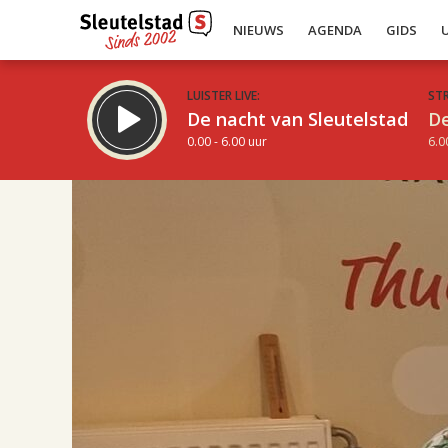
NIEUWS
AGENDA
GIDS
LUISTER LIVE:
ST
De nacht van Sleutelstad
De
0.00 - 6.00 uur
6.0
17.00
Inklappen