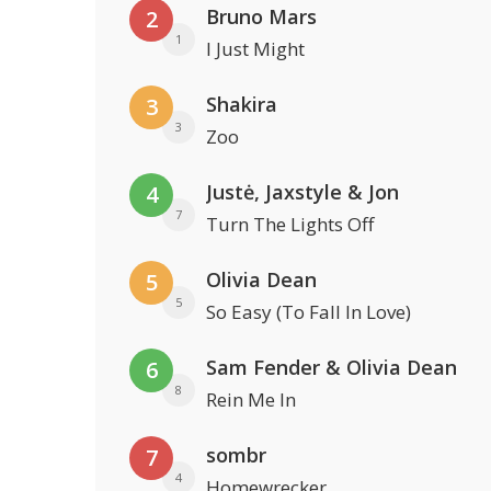
Bruno Mars
2
1
I Just Might
Shakira
3
3
Zoo
Justė, Jaxstyle & Jon
4
7
Turn The Lights Off
Olivia Dean
5
5
So Easy (To Fall In Love)
Sam Fender & Olivia Dean
6
8
Rein Me In
sombr
7
4
Homewrecker