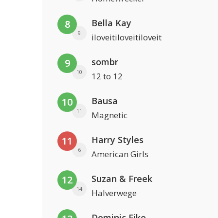
Bella Kay
8
9
iloveitiloveitiloveit
sombr
9
10
12 to 12
Bausa
10
11
Magnetic
Harry Styles
11
6
American Girls
Suzan & Freek
12
14
Halverwege
Dominic Fike