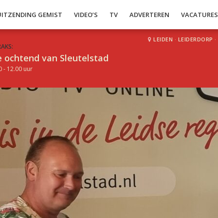
UITZENDING GEMIST
VIDEO’S
TV
ADVERTEREN
VACATURE
LEIDEN
·
LEIDERDORP
·
RAKS:
 ochtend van Sleutelstad
0 - 12.00 uur