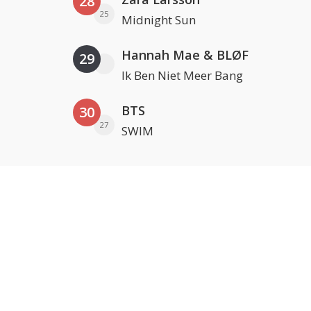
28
25
Midnight Sun
Hannah Mae & BLØF
29
Ik Ben Niet Meer Bang
BTS
30
27
SWIM