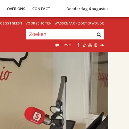
S
OVER ONS
CONTACT
Donderdag 6 augustus
OEGSTGEEST
·
VOORSCHOTEN
·
WASSENAAR
·
ZOETERWOUDE
TIPS?!
·
Je luistert nu naar
uur 1 van 2
«
Vorig uur
Volgend uur
»
18.00