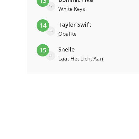
13
17
White Keys
Taylor Swift
14
15
Opalite
Snelle
15
22
Laat Het Licht Aan