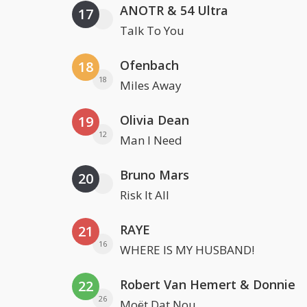
ANOTR & 54 Ultra
17
Talk To You
Ofenbach
18
18
Miles Away
Olivia Dean
19
12
Man I Need
Bruno Mars
20
Risk It All
RAYE
21
16
WHERE IS MY HUSBAND!
Robert Van Hemert & Donnie
22
26
Moët Dat Nou