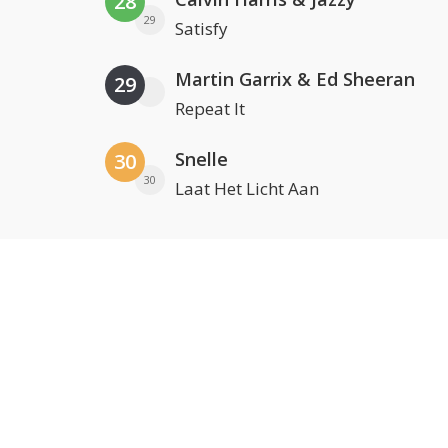
28
29
Satisfy
Martin Garrix & Ed Sheeran
29
Repeat It
Snelle
30
30
Laat Het Licht Aan