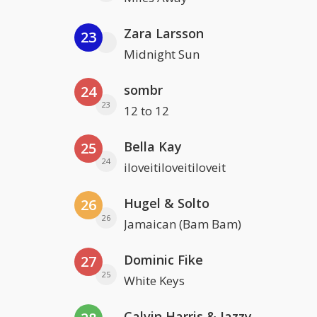
Zara Larsson
23
Midnight Sun
sombr
24
23
12 to 12
Bella Kay
25
24
iloveitiloveitiloveit
Hugel & Solto
26
26
Jamaican (Bam Bam)
Dominic Fike
27
25
White Keys
Calvin Harris & Jazzy