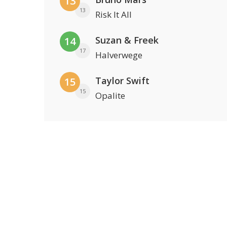
13
13
Risk It All
Suzan & Freek
14
17
Halverwege
Taylor Swift
15
15
Opalite