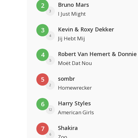
Bruno Mars
2
3
I Just Might
Kevin & Roxy Dekker
3
4
Jij Hebt Mij
Robert Van Hemert & Donnie
4
5
Moët Dat Nou
sombr
5
2
Homewrecker
Harry Styles
6
12
American Girls
Shakira
7
6
Zoo