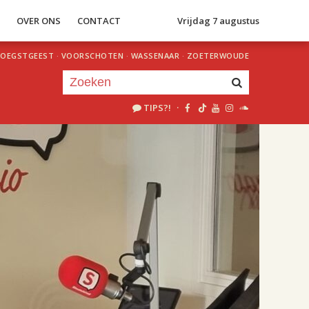
S
OVER ONS
CONTACT
Vrijdag 7 augustus
OEGSTGEEST
·
VOORSCHOTEN
·
WASSENAAR
·
ZOETERWOUDE
TIPS?!
·
Je luistert nu naar
uur 1 van 2
«
Vorig uur
Volgend uur
»
18.00