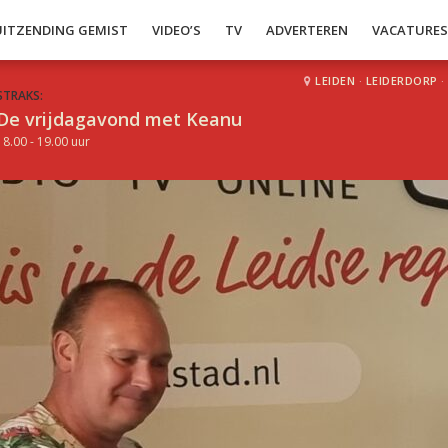
UITZENDING GEMIST
VIDEO’S
TV
ADVERTEREN
VACATURE
LEIDEN
·
LEIDERDORP
·
STRAKS:
De vrijdagavond met Keanu
18.00 - 19.00 uur