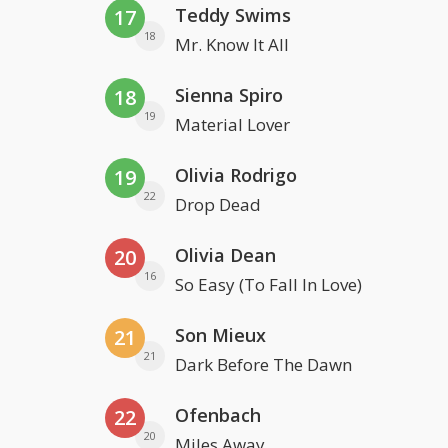
Teddy Swims
17
18
Mr. Know It All
Sienna Spiro
18
19
Material Lover
Olivia Rodrigo
19
22
Drop Dead
Olivia Dean
20
16
So Easy (To Fall In Love)
Son Mieux
21
21
Dark Before The Dawn
Ofenbach
22
20
Miles Away