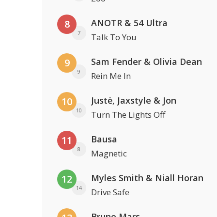
ANOTR & 54 Ultra
8
7
Talk To You
Sam Fender & Olivia Dean
9
9
Rein Me In
Justė, Jaxstyle & Jon
10
10
Turn The Lights Off
Bausa
11
8
Magnetic
Myles Smith & Niall Horan
12
14
Drive Safe
Bruno Mars