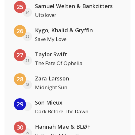
Samuel Welten & Bankzitters
25
24
Uitslover
Kygo, Khalid & Gryffin
26
26
Save My Love
Taylor Swift
27
25
The Fate Of Ophelia
Zara Larsson
28
28
Midnight Sun
Son Mieux
29
Dark Before The Dawn
Hannah Mae & BLØF
30
29