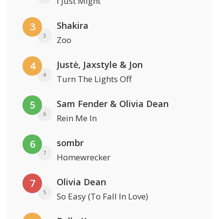
I Just Might
Shakira
3
3
Zoo
Justė, Jaxstyle & Jon
4
4
Turn The Lights Off
Sam Fender & Olivia Dean
5
6
Rein Me In
sombr
6
7
Homewrecker
Olivia Dean
7
5
So Easy (To Fall In Love)