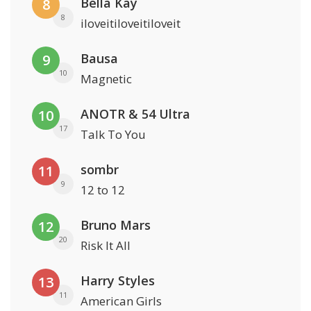
Bella Kay
8
8
iloveitiloveitiloveit
Bausa
9
10
Magnetic
ANOTR & 54 Ultra
10
17
Talk To You
sombr
11
9
12 to 12
Bruno Mars
12
20
Risk It All
Harry Styles
13
11
American Girls