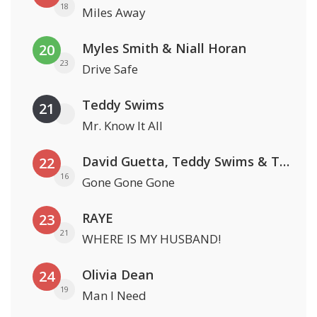
18
Miles Away
Myles Smith & Niall Horan
20
23
Drive Safe
Teddy Swims
21
Mr. Know It All
David Guetta, Teddy Swims & Tones And I
22
16
Gone Gone Gone
RAYE
23
21
WHERE IS MY HUSBAND!
Olivia Dean
24
19
Man I Need