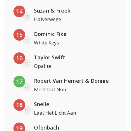
Suzan & Freek
14
12
Halverwege
Dominic Fike
15
13
White Keys
Taylor Swift
16
14
Opalite
Robert Van Hemert & Donnie
17
22
Moët Dat Nou
Snelle
18
15
Laat Het Licht Aan
Ofenbach
19