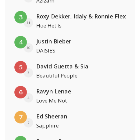
Azizam
Roxy Dekker, Idaly & Ronnie Flex
3
11
Hoe Het Is
Justin Bieber
4
10
DAISIES
David Guetta & Sia
5
3
Beautiful People
Ravyn Lenae
6
4
Love Me Not
Ed Sheeran
7
7
Sapphire