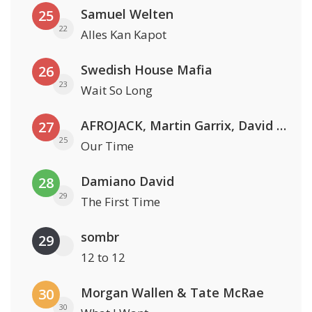
Samuel Welten
25
22
Alles Kan Kapot
Swedish House Mafia
26
23
Wait So Long
AFROJACK, Martin Garrix, David Guetta & Amél
27
25
Our Time
Damiano David
28
29
The First Time
sombr
29
12 to 12
Morgan Wallen & Tate McRae
30
30