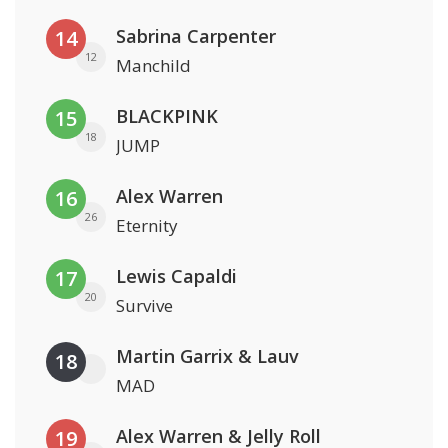
Sabrina Carpenter
14
12
Manchild
BLACKPINK
15
18
JUMP
Alex Warren
16
26
Eternity
Lewis Capaldi
17
20
Survive
Martin Garrix & Lauv
18
MAD
Alex Warren & Jelly Roll
19