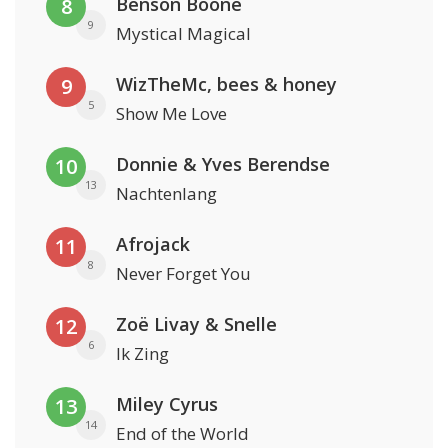
Benson Boone
8
9
Mystical Magical
WizTheMc, bees & honey
9
5
Show Me Love
Donnie & Yves Berendse
10
13
Nachtenlang
Afrojack
11
8
Never Forget You
Zoë Livay & Snelle
12
6
Ik Zing
Miley Cyrus
13
14
End of the World