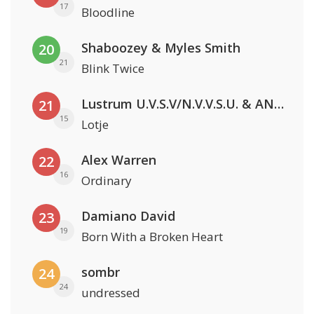
17
Bloodline
Shaboozey & Myles Smith
20
21
Blink Twice
Lustrum U.V.S.V/N.V.V.S.U. & ANNO ONS & Jopke van Dobbenburgh & Roeland Beelen
21
15
Lotje
Alex Warren
22
16
Ordinary
Damiano David
23
19
Born With a Broken Heart
sombr
24
24
undressed