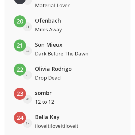
Material Lover
Ofenbach
20
21
Miles Away
Son Mieux
21
24
Dark Before The Dawn
Olivia Rodrigo
22
25
Drop Dead
sombr
23
20
12 to 12
Bella Kay
24
17
iloveitiloveitiloveit