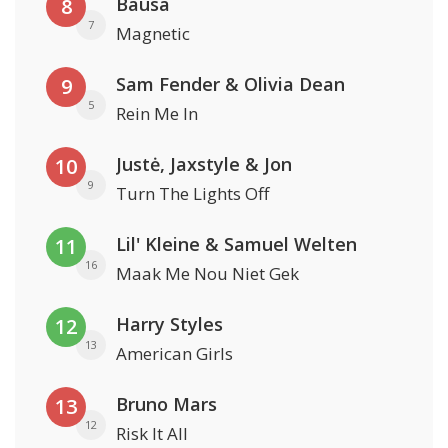
Bausa
8
7
Magnetic
Sam Fender & Olivia Dean
9
5
Rein Me In
Justė, Jaxstyle & Jon
10
9
Turn The Lights Off
Lil' Kleine & Samuel Welten
11
16
Maak Me Nou Niet Gek
Harry Styles
12
13
American Girls
Bruno Mars
13
12
Risk It All