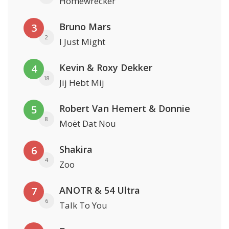
Homewrecker
Bruno Mars
3
2
I Just Might
Kevin & Roxy Dekker
4
18
Jij Hebt Mij
Robert Van Hemert & Donnie
5
8
Moët Dat Nou
Shakira
6
4
Zoo
ANOTR & 54 Ultra
7
6
Talk To You