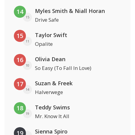
Myles Smith & Niall Horan
14
15
Drive Safe
Taylor Swift
15
11
Opalite
Olivia Dean
16
10
So Easy (To Fall In Love)
Suzan & Freek
17
14
Halverwege
Teddy Swims
18
19
Mr. Know It All
Sienna Spiro
19