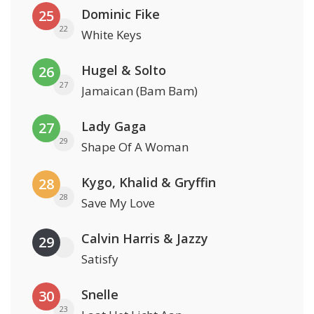
Dominic Fike
25
22
White Keys
Hugel & Solto
26
27
Jamaican (Bam Bam)
Lady Gaga
27
29
Shape Of A Woman
Kygo, Khalid & Gryffin
28
28
Save My Love
Calvin Harris & Jazzy
29
Satisfy
Snelle
30
23