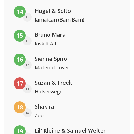
Hugel & Solto
14
15
Jamaican (Bam Bam)
Bruno Mars
15
16
Risk It All
Sienna Spiro
16
17
Material Lover
Suzan & Freek
17
14
Halverwege
Shakira
18
18
Zoo
Lil' Kleine & Samuel Welten
19