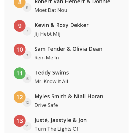
Robert Van Hemert & Donnie
8
8
Moët Dat Nou
Kevin & Roxy Dekker
9
7
Jij Hebt Mij
Sam Fender & Olivia Dean
10
9
Rein Me In
Teddy Swims
11
13
Mr. Know It All
Myles Smith & Niall Horan
12
12
Drive Safe
Justė, Jaxstyle & Jon
13
11
Turn The Lights Off