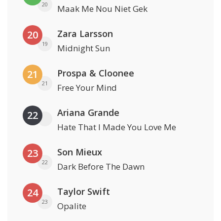
20
Maak Me Nou Niet Gek
Zara Larsson
20
19
Midnight Sun
Prospa & Cloonee
21
21
Free Your Mind
Ariana Grande
22
Hate That I Made You Love Me
Son Mieux
23
22
Dark Before The Dawn
Taylor Swift
24
23
Opalite