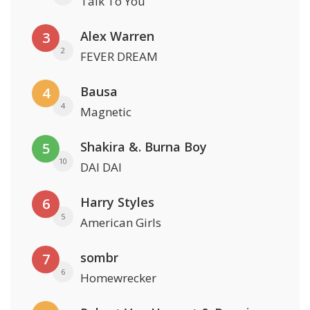
Talk To You
Alex Warren
3
2
FEVER DREAM
Bausa
4
4
Magnetic
Shakira &. Burna Boy
5
10
DAI DAI
Harry Styles
6
5
American Girls
sombr
7
6
Homewrecker