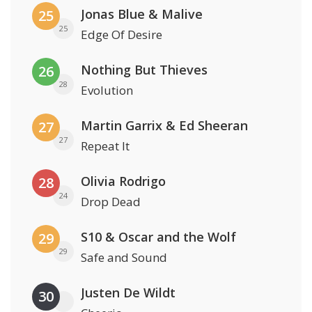
Jonas Blue & Malive
25
25
Edge Of Desire
Nothing But Thieves
26
28
Evolution
Martin Garrix & Ed Sheeran
27
27
Repeat It
Olivia Rodrigo
28
24
Drop Dead
S10 & Oscar and the Wolf
29
29
Safe and Sound
Justen De Wildt
30