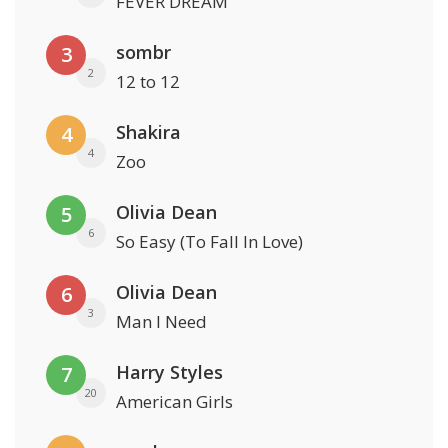
FEVER DREAM
sombr
3
2
12 to 12
Shakira
4
4
Zoo
Olivia Dean
5
6
So Easy (To Fall In Love)
Olivia Dean
6
3
Man I Need
Harry Styles
7
20
American Girls