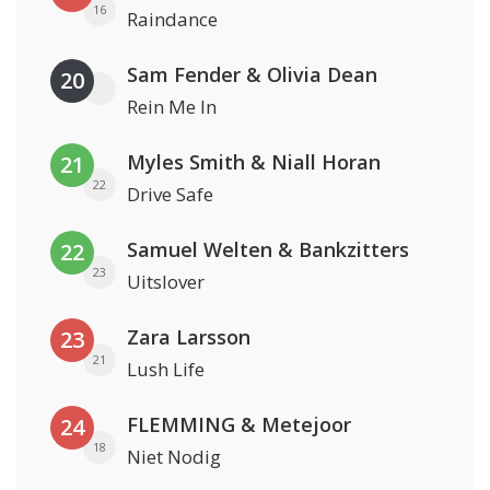
16
Raindance
Sam Fender & Olivia Dean
20
Rein Me In
Myles Smith & Niall Horan
21
22
Drive Safe
Samuel Welten & Bankzitters
22
23
Uitslover
Zara Larsson
23
21
Lush Life
FLEMMING & Metejoor
24
18
Niet Nodig