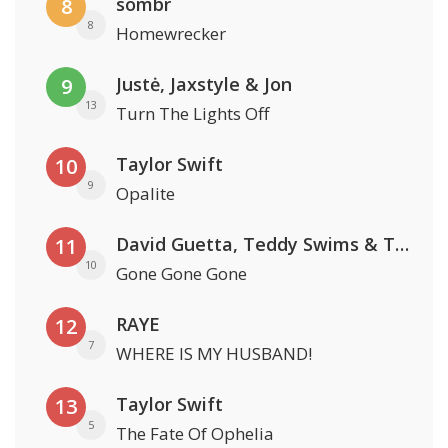
sombr
8
8
Homewrecker
Justė, Jaxstyle & Jon
9
13
Turn The Lights Off
Taylor Swift
10
9
Opalite
David Guetta, Teddy Swims & Tones And I
11
10
Gone Gone Gone
RAYE
12
7
WHERE IS MY HUSBAND!
Taylor Swift
13
5
The Fate Of Ophelia