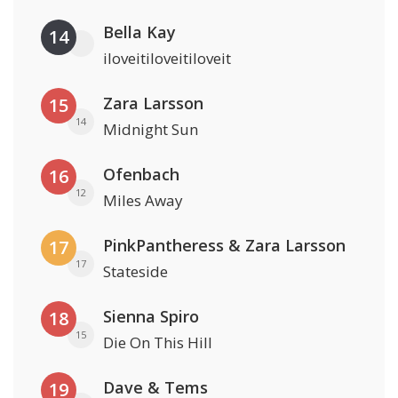
Bella Kay
14
iloveitiloveitiloveit
Zara Larsson
15
14
Midnight Sun
Ofenbach
16
12
Miles Away
PinkPantheress & Zara Larsson
17
17
Stateside
Sienna Spiro
18
15
Die On This Hill
Dave & Tems
19