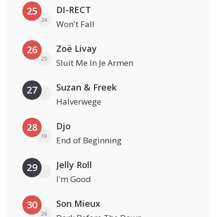
DI-RECT
25
24
Won't Fall
Zoë Livay
26
25
Sluit Me In Je Armen
Suzan & Freek
27
Halverwege
Djo
28
19
End of Beginning
Jelly Roll
29
I'm Good
Son Mieux
30
26