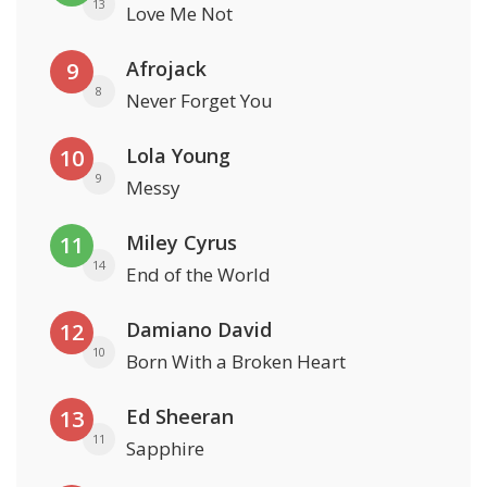
13
Love Me Not
Afrojack
9
8
Never Forget You
Lola Young
10
9
Messy
Miley Cyrus
11
14
End of the World
Damiano David
12
10
Born With a Broken Heart
Ed Sheeran
13
11
Sapphire