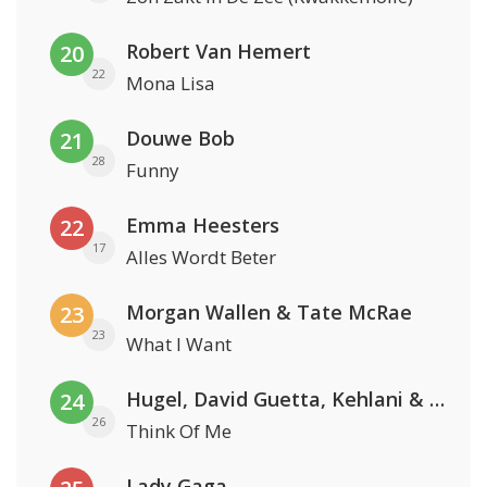
Robert Van Hemert
20
22
Mona Lisa
Douwe Bob
21
28
Funny
Emma Heesters
22
17
Alles Wordt Beter
Morgan Wallen & Tate McRae
23
23
What I Want
Hugel, David Guetta, Kehlani & Daecolm
24
26
Think Of Me
Lady Gaga