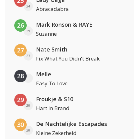
25
24
Abracadabra
Mark Ronson & RAYE
26
29
Suzanne
Nate Smith
27
27
Fix What You Didn't Break
Melle
28
Easy To Love
Froukje & S10
29
20
Hart In Brand
De Nachtelijke Escapades
30
30
Kleine Zekerheid