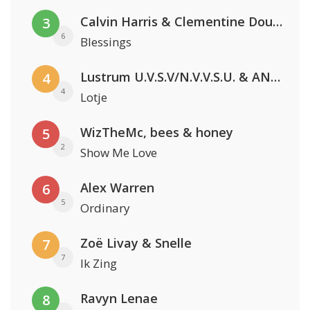
Calvin Harris & Clementine Douglas
3
6
Blessings
Lustrum U.V.S.V/N.V.V.S.U. & ANNO ONS & Jopke van Dobbenburgh & Roeland Beelen
4
4
Lotje
WizTheMc, bees & honey
5
2
Show Me Love
Alex Warren
6
5
Ordinary
Zoë Livay & Snelle
7
7
Ik Zing
Ravyn Lenae
8