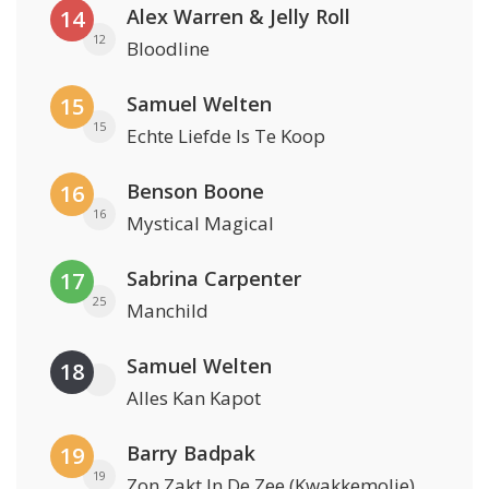
Alex Warren & Jelly Roll
14
12
Bloodline
Samuel Welten
15
15
Echte Liefde Is Te Koop
Benson Boone
16
16
Mystical Magical
Sabrina Carpenter
17
25
Manchild
Samuel Welten
18
Alles Kan Kapot
Barry Badpak
19
19
Zon Zakt In De Zee (Kwakkemolie)