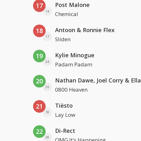
Post Malone
17
14
Chemical
Antoon & Ronnie Flex
18
17
Sliden
Kylie Minogue
19
24
Padam Padam
20
26
0800 Heaven
Tiësto
21
18
Lay Low
Di-Rect
22
28
OMG It's Happening