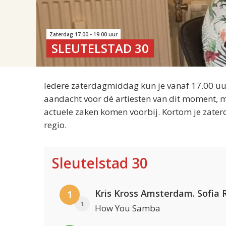
Zaterdag 17.00 - 19.00 uur
SLEUTELSTAD 30
Iedere zaterdagmiddag kun je vanaf 17.00 uur
aandacht voor dé artiesten van dit moment, m
actuele zaken komen voorbij. Kortom je zater
regio.
Sleutelstad 30
1
1
How You Samba