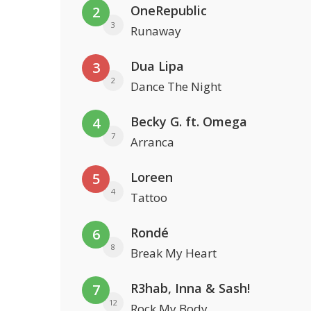
OneRepublic
2
3
Runaway
Dua Lipa
3
2
Dance The Night
Becky G. ft. Omega
4
7
Arranca
Loreen
5
4
Tattoo
Rondé
6
8
Break My Heart
R3hab, Inna & Sash!
7
12
Rock My Body