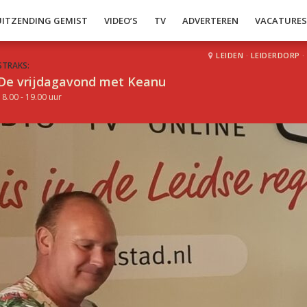
UITZENDING GEMIST
VIDEO’S
TV
ADVERTEREN
VACATURE
LEIDEN
·
LEIDERDORP
·
STRAKS:
De vrijdagavond met Keanu
18.00 - 19.00 uur