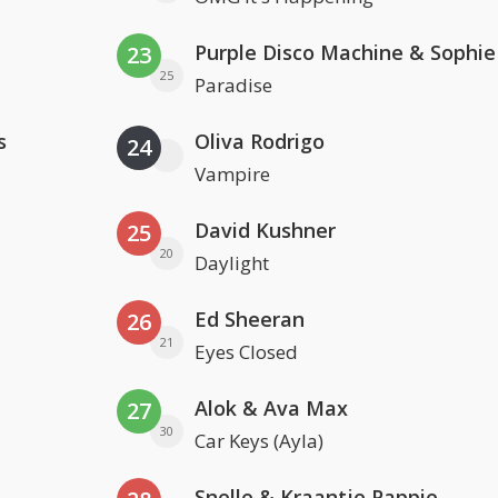
23
25
Paradise
s
Oliva Rodrigo
24
Vampire
David Kushner
25
20
Daylight
Ed Sheeran
26
21
Eyes Closed
Alok & Ava Max
27
30
Car Keys (Ayla)
Snelle & Kraantje Pappie