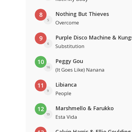
Nothing But Thieves
8
5
Overcome
Purple Disco Machine & Kung
9
6
Substitution
Peggy Gou
10
16
(It Goes Like) Nanana
Libianca
11
9
People
Marshmello & Farukko
12
19
Esta Vida
Calvin Harris & Ellie Goulding