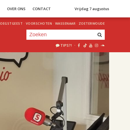
S
OVER ONS
CONTACT
Vrijdag 7 augustus
OEGSTGEEST
·
VOORSCHOTEN
·
WASSENAAR
·
ZOETERWOUDE
TIPS?!
·
Je luistert nu naar
uur 1 van 2
«
Vorig uur
Volgend uur
»
18.00