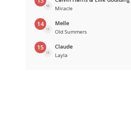
13
10
Miracle
Melle
14
11
Old Summers
Claude
15
13
Layla