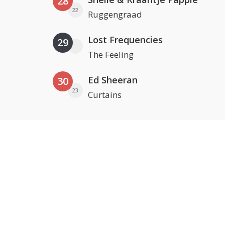
28
22
Ruggengraad
Lost Frequencies
29
The Feeling
Ed Sheeran
30
23
Curtains