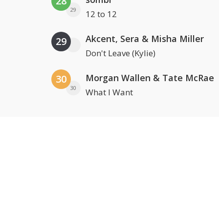
28
29
12 to 12
Akcent, Sera & Misha Miller
29
Don't Leave (Kylie)
Morgan Wallen & Tate McRae
30
30
What I Want