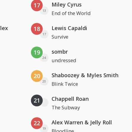
Miley Cyrus
17
13
End of the World
Flex
Lewis Capaldi
18
17
Survive
sombr
19
24
undressed
Shaboozey & Myles Smith
20
20
Blink Twice
Chappell Roan
21
The Subway
Alex Warren & Jelly Roll
22
19
Bloodline