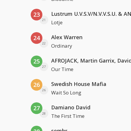
23
21
Lotje
Alex Warren
24
22
Ordinary
25
27
Our Time
Swedish House Mafia
26
26
Wait So Long
Damiano David
27
28
The First Time
sombr