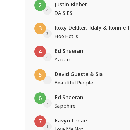
Justin Bieber
2
4
DAISIES
Roxy Dekker, Idaly & Ronnie 
3
3
Hoe Het Is
Ed Sheeran
4
2
Azizam
David Guetta & Sia
5
5
Beautiful People
Ed Sheeran
6
7
Sapphire
Ravyn Lenae
7
6
Love Me Not