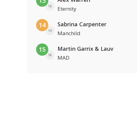
13
16
Eternity
Sabrina Carpenter
14
14
Manchild
Martin Garrix & Lauv
15
18
MAD