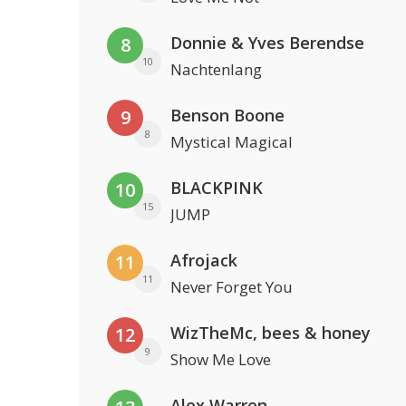
Donnie & Yves Berendse
8
10
Nachtenlang
Benson Boone
9
8
Mystical Magical
BLACKPINK
10
15
JUMP
Afrojack
11
11
Never Forget You
WizTheMc, bees & honey
12
9
Show Me Love
Alex Warren