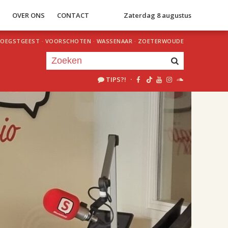
S
OVER ONS
CONTACT
Zaterdag 8 augustus
OEGSTGEEST
·
VOORSCHOTEN
·
WASSENAAR
·
ZOETERWOUDE
TIPS?!
·
Je luistert nu naar
uur 1 van 2
«
Vorig uur
Volgend uur
»
18.00