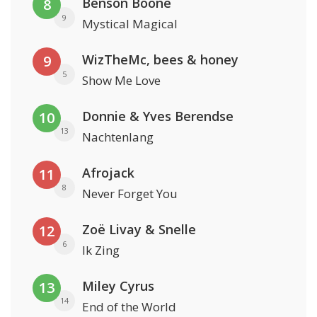
Benson Boone
8
9
Mystical Magical
WizTheMc, bees & honey
9
5
Show Me Love
Donnie & Yves Berendse
10
13
Nachtenlang
Afrojack
11
8
Never Forget You
Zoë Livay & Snelle
12
6
Ik Zing
Miley Cyrus
13
14
End of the World