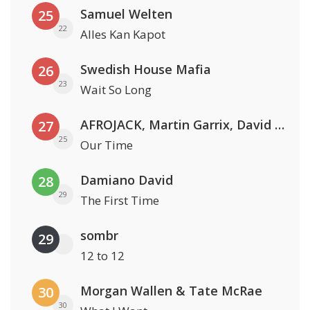
Samuel Welten
25
22
Alles Kan Kapot
Swedish House Mafia
26
23
Wait So Long
AFROJACK, Martin Garrix, David Guetta & Amél
27
25
Our Time
Damiano David
28
29
The First Time
sombr
29
12 to 12
Morgan Wallen & Tate McRae
30
30