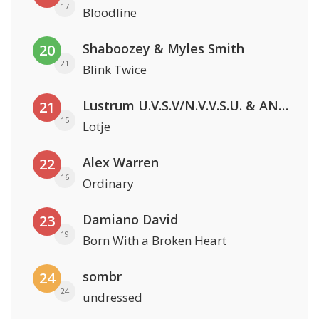
17
Bloodline
Shaboozey & Myles Smith
20
21
Blink Twice
Lustrum U.V.S.V/N.V.V.S.U. & ANNO ONS & Jopke van Dobbenburgh & Roeland Beelen
21
15
Lotje
Alex Warren
22
16
Ordinary
Damiano David
23
19
Born With a Broken Heart
sombr
24
24
undressed