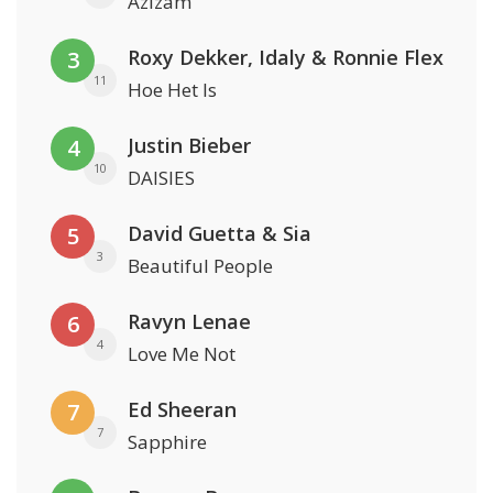
Azizam
Roxy Dekker, Idaly & Ronnie Flex
3
11
Hoe Het Is
Justin Bieber
4
10
DAISIES
David Guetta & Sia
5
3
Beautiful People
Ravyn Lenae
6
4
Love Me Not
Ed Sheeran
7
7
Sapphire