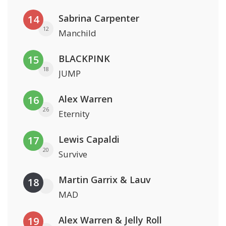
Sabrina Carpenter
14
12
Manchild
BLACKPINK
15
18
JUMP
Alex Warren
16
26
Eternity
Lewis Capaldi
17
20
Survive
Martin Garrix & Lauv
18
MAD
Alex Warren & Jelly Roll
19