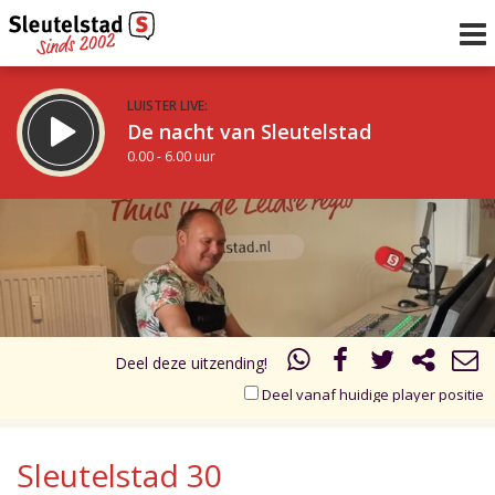
LUISTER LIVE:
De nacht van Sleutelstad
0.00 - 6.00 uur
STRAKS:
De ochtend van Sleutelstad
17.00
18.00
6.00 - 12.00 uur
uur 1 van 2
Vorig uur
Volgend uur
Inklappen
Deel deze uitzending!
Deel vanaf huidige player positie
Sleutelstad 30