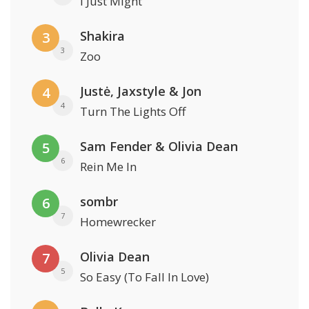
I Just Might
Shakira
3
3
Zoo
Justė, Jaxstyle & Jon
4
4
Turn The Lights Off
Sam Fender & Olivia Dean
5
6
Rein Me In
sombr
6
7
Homewrecker
Olivia Dean
7
5
So Easy (To Fall In Love)