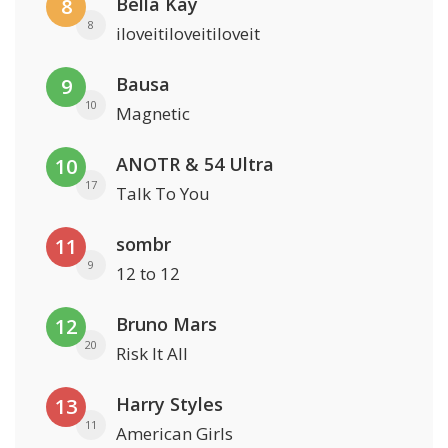
Bella Kay
8
8
iloveitiloveitiloveit
Bausa
9
10
Magnetic
ANOTR & 54 Ultra
10
17
Talk To You
sombr
11
9
12 to 12
Bruno Mars
12
20
Risk It All
Harry Styles
13
11
American Girls