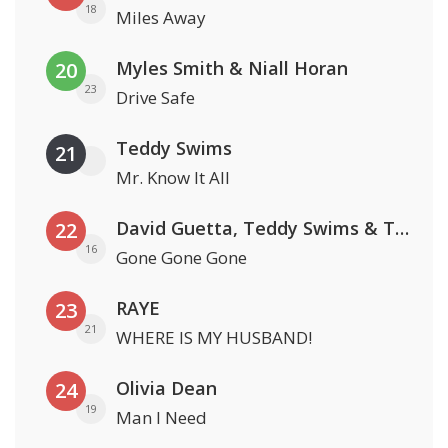
18
Miles Away
Myles Smith & Niall Horan
20
23
Drive Safe
Teddy Swims
21
Mr. Know It All
David Guetta, Teddy Swims & Tones And I
22
16
Gone Gone Gone
RAYE
23
21
WHERE IS MY HUSBAND!
Olivia Dean
24
19
Man I Need