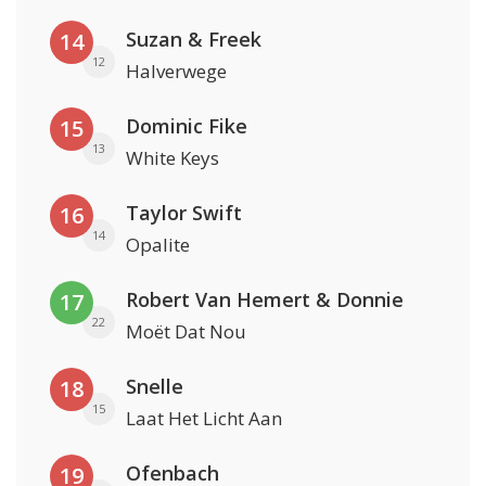
Suzan & Freek
14
12
Halverwege
Dominic Fike
15
13
White Keys
Taylor Swift
16
14
Opalite
Robert Van Hemert & Donnie
17
22
Moët Dat Nou
Snelle
18
15
Laat Het Licht Aan
Ofenbach
19