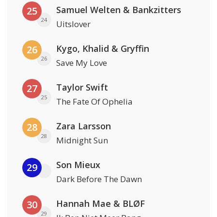
Samuel Welten & Bankzitters
25
24
Uitslover
Kygo, Khalid & Gryffin
26
26
Save My Love
Taylor Swift
27
25
The Fate Of Ophelia
Zara Larsson
28
28
Midnight Sun
Son Mieux
29
Dark Before The Dawn
Hannah Mae & BLØF
30
29