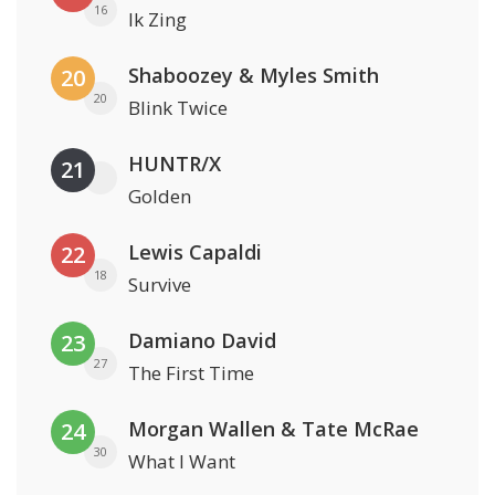
16
Ik Zing
Shaboozey & Myles Smith
20
20
Blink Twice
HUNTR/X
21
Golden
Lewis Capaldi
22
18
Survive
Damiano David
23
27
The First Time
Morgan Wallen & Tate McRae
24
30
What I Want