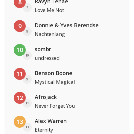
Ravyn Lenae
8
7
Love Me Not
Donnie & Yves Berendse
9
8
Nachtenlang
sombr
10
19
undressed
Benson Boone
11
9
Mystical Magical
Afrojack
12
11
Never Forget You
Alex Warren
13
13
Eternity