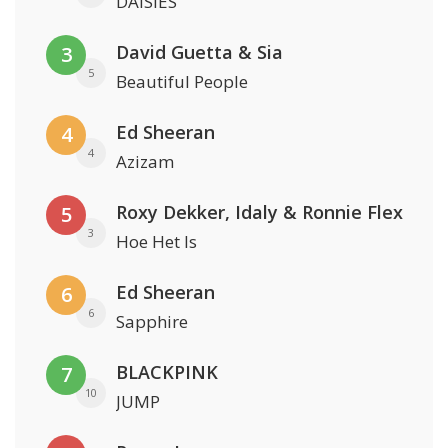
DAISIES
David Guetta & Sia
3
5
Beautiful People
Ed Sheeran
4
4
Azizam
Roxy Dekker, Idaly & Ronnie Flex
5
3
Hoe Het Is
Ed Sheeran
6
6
Sapphire
BLACKPINK
7
10
JUMP