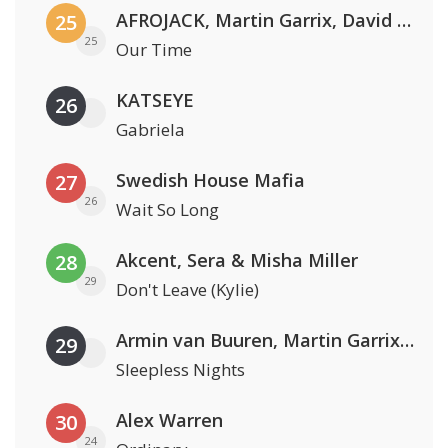
AFROJACK, Martin Garrix, David Guetta & Amél
25
25
Our Time
KATSEYE
26
Gabriela
Swedish House Mafia
27
26
Wait So Long
Akcent, Sera & Misha Miller
28
29
Don't Leave (Kylie)
Armin van Buuren, Martin Garrix & Libby Whitehouse
29
Sleepless Nights
Alex Warren
30
24