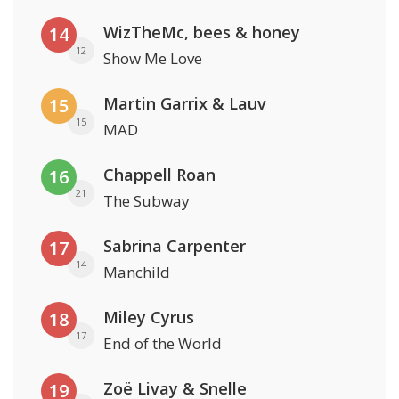
WizTheMc, bees & honey
14
12
Show Me Love
Martin Garrix & Lauv
15
15
MAD
Chappell Roan
16
21
The Subway
Sabrina Carpenter
17
14
Manchild
Miley Cyrus
18
17
End of the World
Zoë Livay & Snelle
19