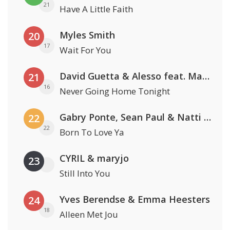
21
Have A Little Faith
Myles Smith
20
17
Wait For You
David Guetta & Alesso feat. Madison Love
21
16
Never Going Home Tonight
Gabry Ponte, Sean Paul & Natti Natasha
22
22
Born To Love Ya
CYRIL & maryjo
23
Still Into You
Yves Berendse & Emma Heesters
24
18
Alleen Met Jou