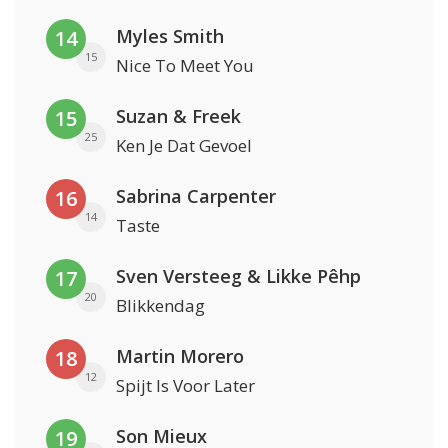
Myles Smith
14
15
Nice To Meet You
Suzan & Freek
15
25
Ken Je Dat Gevoel
Sabrina Carpenter
16
14
Taste
Sven Versteeg & Likke Pêhp
17
20
Blikkendag
Martin Morero
18
12
Spijt Is Voor Later
Son Mieux
19