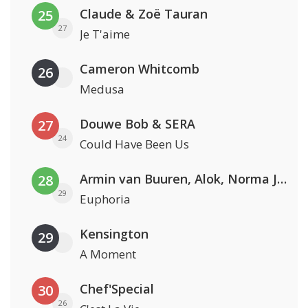
Claude & Zoë Tauran
25
27
Je T'aime
Cameron Whitcomb
26
Medusa
Douwe Bob & SERA
27
24
Could Have Been Us
Armin van Buuren, Alok, Norma Jean Martine & LAWRENT
28
29
Euphoria
Kensington
29
A Moment
Chef'Special
30
26