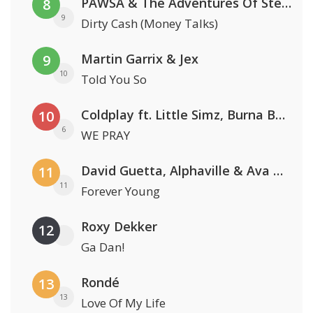
PAWSA & The Adventures Of Stevie V
8
9
Dirty Cash (Money Talks)
Martin Garrix & Jex
9
10
Told You So
Coldplay ft. Little Simz, Burna Boy, Elyanna & Tini
10
6
WE PRAY
David Guetta, Alphaville & Ava Max
11
11
Forever Young
Roxy Dekker
12
Ga Dan!
Rondé
13
13
Love Of My Life