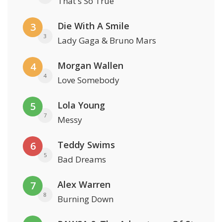
That's So True
Die With A Smile
3
3
Lady Gaga & Bruno Mars
Morgan Wallen
4
4
Love Somebody
Lola Young
5
7
Messy
Teddy Swims
6
5
Bad Dreams
Alex Warren
7
8
Burning Down