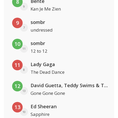
Bente
8
9
Kan Je Me Zien
sombr
9
7
undressed
sombr
10
11
12 to 12
Lady Gaga
11
8
The Dead Dance
David Guetta, Teddy Swims & Tones And I
12
13
Gone Gone Gone
Ed Sheeran
13
10
Sapphire