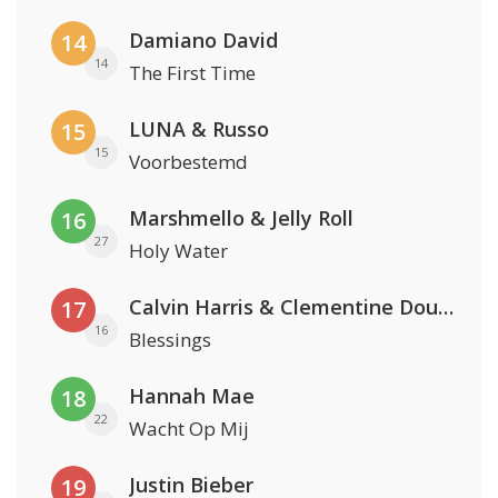
Damiano David
14
14
The First Time
LUNA & Russo
15
15
Voorbestemd
Marshmello & Jelly Roll
16
27
Holy Water
Calvin Harris & Clementine Douglas
17
16
Blessings
Hannah Mae
18
22
Wacht Op Mij
Justin Bieber
19