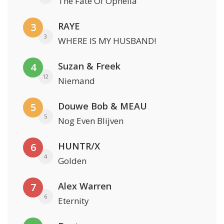
The Fate Of Ophelia
RAYE
3
3
WHERE IS MY HUSBAND!
Suzan & Freek
4
12
Niemand
Douwe Bob & MEAU
5
5
Nog Even Blijven
HUNTR/X
6
4
Golden
Alex Warren
7
6
Eternity