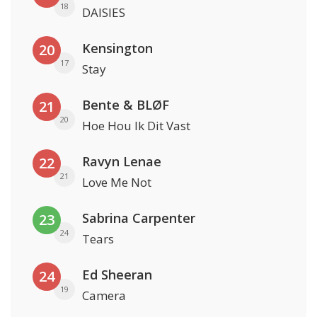
18
DAISIES
Kensington
20
17
Stay
Bente & BLØF
21
20
Hoe Hou Ik Dit Vast
Ravyn Lenae
22
21
Love Me Not
Sabrina Carpenter
23
24
Tears
Ed Sheeran
24
19
Camera