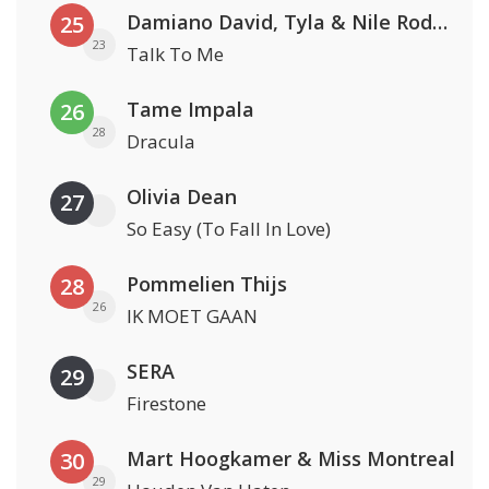
Damiano David, Tyla & Nile Rodgers
25
23
Talk To Me
Tame Impala
26
28
Dracula
Olivia Dean
27
So Easy (To Fall In Love)
Pommelien Thijs
28
26
IK MOET GAAN
SERA
29
Firestone
Mart Hoogkamer & Miss Montreal
30
29