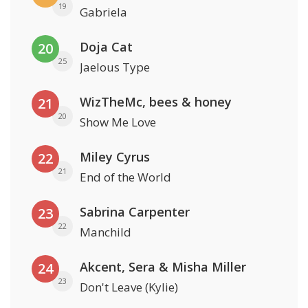
19
Gabriela
Doja Cat
20
25
Jaelous Type
WizTheMc, bees & honey
21
20
Show Me Love
Miley Cyrus
22
21
End of the World
Sabrina Carpenter
23
22
Manchild
Akcent, Sera & Misha Miller
24
23
Don't Leave (Kylie)