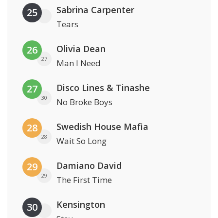
Sabrina Carpenter
25
Tears
Olivia Dean
26
27
Man I Need
Disco Lines & Tinashe
27
30
No Broke Boys
Swedish House Mafia
28
28
Wait So Long
Damiano David
29
29
The First Time
Kensington
30