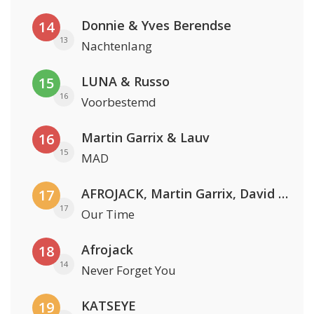
Donnie & Yves Berendse
14
13
Nachtenlang
LUNA & Russo
15
16
Voorbestemd
Martin Garrix & Lauv
16
15
MAD
AFROJACK, Martin Garrix, David Guetta & Amél
17
17
Our Time
Afrojack
18
14
Never Forget You
KATSEYE
19