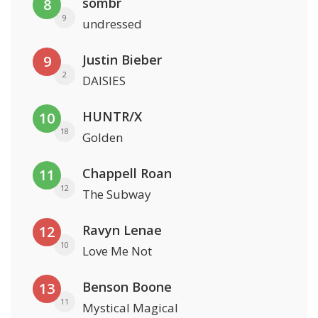
sombr
8
9
undressed
Justin Bieber
9
2
DAISIES
HUNTR/X
10
18
Golden
Chappell Roan
11
12
The Subway
Ravyn Lenae
12
10
Love Me Not
Benson Boone
13
11
Mystical Magical