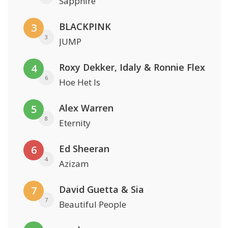
Sapphire
BLACKPINK
3
3
JUMP
Roxy Dekker, Idaly & Ronnie Flex
4
6
Hoe Het Is
Alex Warren
5
8
Eternity
Ed Sheeran
6
4
Azizam
David Guetta & Sia
7
7
Beautiful People