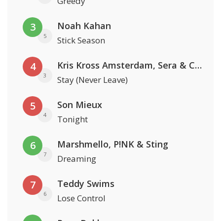
Greedy
Noah Kahan
3
5
Stick Season
Kris Kross Amsterdam, Sera & Conor Maynard
4
3
Stay (Never Leave)
Son Mieux
5
4
Tonight
Marshmello, P!NK & Sting
6
7
Dreaming
Teddy Swims
7
6
Lose Control