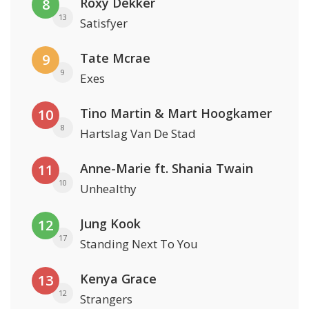
Roxy Dekker
8
13
Satisfyer
Tate Mcrae
9
9
Exes
Tino Martin & Mart Hoogkamer
10
8
Hartslag Van De Stad
Anne-Marie ft. Shania Twain
11
10
Unhealthy
Jung Kook
12
17
Standing Next To You
Kenya Grace
13
12
Strangers