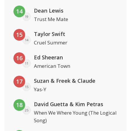
Dean Lewis
14
19
Trust Me Mate
Taylor Swift
15
14
Cruel Summer
Ed Sheeran
16
11
American Town
Suzan & Freek & Claude
17
15
Yas-Y
David Guetta & Kim Petras
18
25
When We Where Young (The Logical
Song)