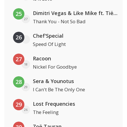
Dimitri Vegas & Like Mike ft. Tiësto, W&W & Dido
25
27
Thank You - Not So Bad
Chef'Special
26
Speed Of Light
Racoon
27
18
Nickel For Goodbye
Sera & Younotus
28
29
I Can't Be The Only One
Lost Frequencies
29
26
The Feeling
Zoë Tauran