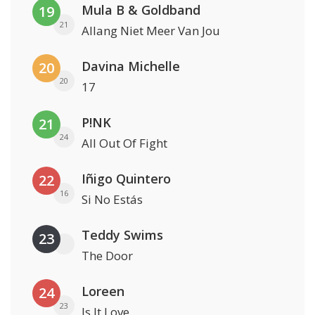
Mula B & Goldband
19
21
Allang Niet Meer Van Jou
Davina Michelle
20
20
17
P!NK
21
24
All Out Of Fight
Iñigo Quintero
22
16
Si No Estás
Teddy Swims
23
The Door
Loreen
24
23
Is It Love