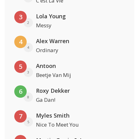
C'est La Vie
Lola Young
3
2
Messy
Alex Warren
4
4
Ordinary
Antoon
5
3
Beetje Van Mij
Roxy Dekker
6
8
Ga Dan!
Myles Smith
7
5
Nice To Meet You