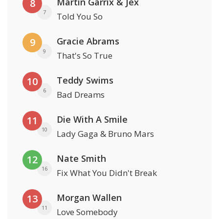
Martin Garrix & Jex
8
7
Told You So
Gracie Abrams
9
9
That's So True
Teddy Swims
10
6
Bad Dreams
Die With A Smile
11
10
Lady Gaga & Bruno Mars
Nate Smith
12
16
Fix What You Didn't Break
Morgan Wallen
13
11
Love Somebody