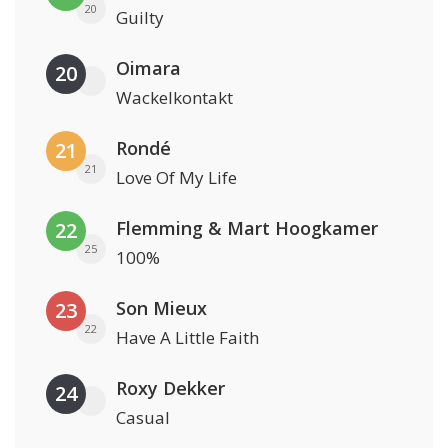
20
Guilty
Oimara
20
Wackelkontakt
Rondé
21
21
Love Of My Life
Flemming & Mart Hoogkamer
22
25
100%
Son Mieux
23
22
Have A Little Faith
Roxy Dekker
24
Casual