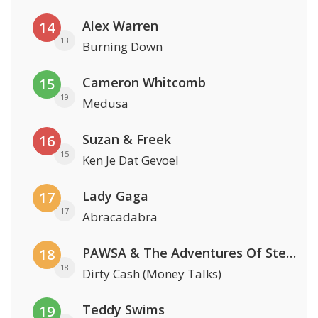
Alex Warren
14
13
Burning Down
Cameron Whitcomb
15
19
Medusa
Suzan & Freek
16
15
Ken Je Dat Gevoel
Lady Gaga
17
17
Abracadabra
PAWSA & The Adventures Of Stevie V
18
18
Dirty Cash (Money Talks)
Teddy Swims
19