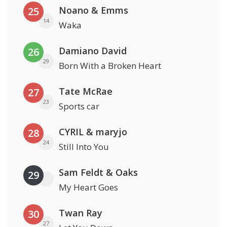
Noano & Emms
25
14
Waka
Damiano David
26
29
Born With a Broken Heart
Tate McRae
27
23
Sports car
CYRIL & maryjo
28
24
Still Into You
Sam Feldt & Oaks
29
My Heart Goes
Twan Ray
30
27