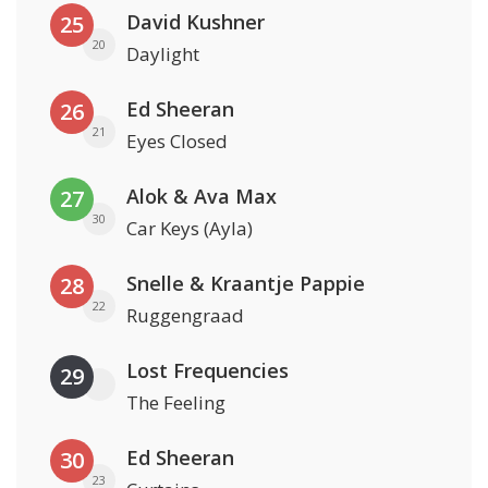
David Kushner
25
20
Daylight
Ed Sheeran
26
21
Eyes Closed
Alok & Ava Max
27
30
Car Keys (Ayla)
Snelle & Kraantje Pappie
28
22
Ruggengraad
Lost Frequencies
29
The Feeling
Ed Sheeran
30
23