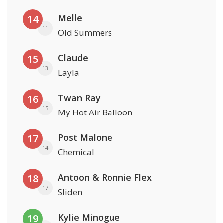
Melle
14
11
Old Summers
Claude
15
13
Layla
Twan Ray
16
15
My Hot Air Balloon
Post Malone
17
14
Chemical
Antoon & Ronnie Flex
18
17
Sliden
Kylie Minogue
19