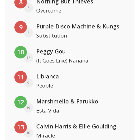
Nothing But Thieves
8
5
Overcome
Purple Disco Machine & Kungs
9
6
Substitution
Peggy Gou
10
16
(It Goes Like) Nanana
Libianca
11
9
People
Marshmello & Farukko
12
19
Esta Vida
Calvin Harris & Ellie Goulding
13
10
Miracle