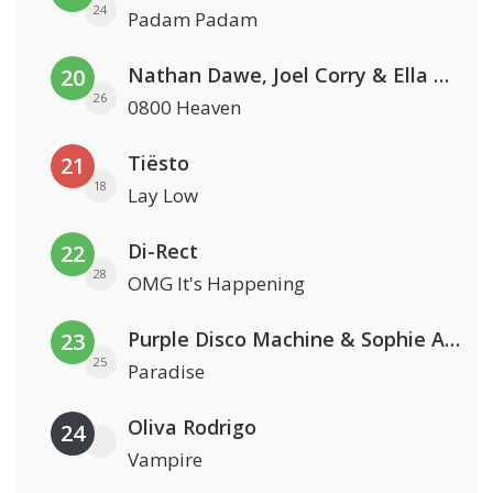
24
Padam Padam
Nathan Dawe, Joel Corry & Ella Henderson
20
26
0800 Heaven
Tiësto
21
18
Lay Low
Di-Rect
22
28
OMG It's Happening
Purple Disco Machine & Sophie And The Giants
23
25
Paradise
Oliva Rodrigo
24
Vampire