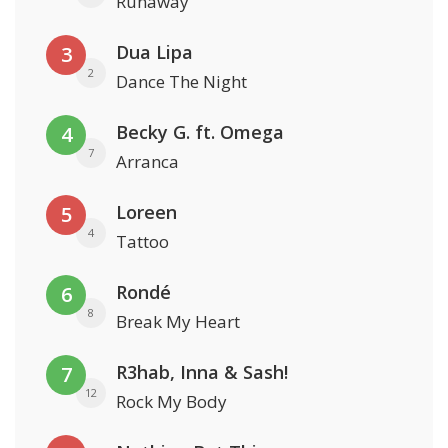
Runaway
Dua Lipa
3
2
Dance The Night
Becky G. ft. Omega
4
7
Arranca
Loreen
5
4
Tattoo
Rondé
6
8
Break My Heart
R3hab, Inna & Sash!
7
12
Rock My Body