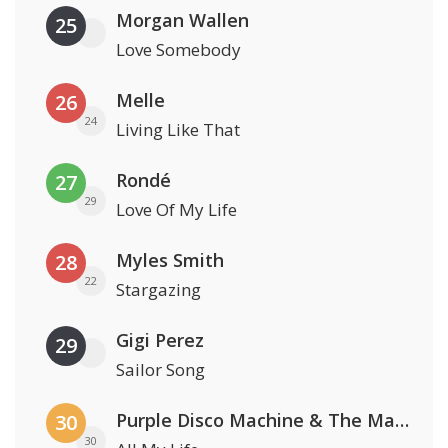
Morgan Wallen
25
Love Somebody
Melle
26
24
Living Like That
Rondé
27
29
Love Of My Life
Myles Smith
28
22
Stargazing
Gigi Perez
29
Sailor Song
Purple Disco Machine & The Magician
30
30