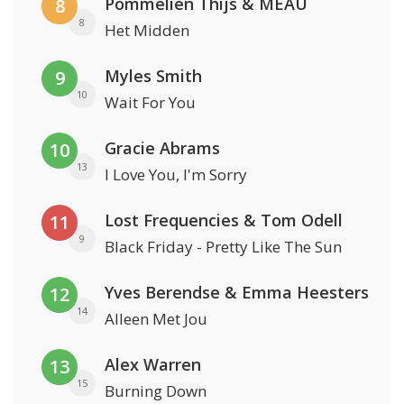
Pommelien Thijs & MEAU
8
8
Het Midden
Myles Smith
9
10
Wait For You
Gracie Abrams
10
13
I Love You, I'm Sorry
Lost Frequencies & Tom Odell
11
9
Black Friday - Pretty Like The Sun
Yves Berendse & Emma Heesters
12
14
Alleen Met Jou
Alex Warren
13
15
Burning Down