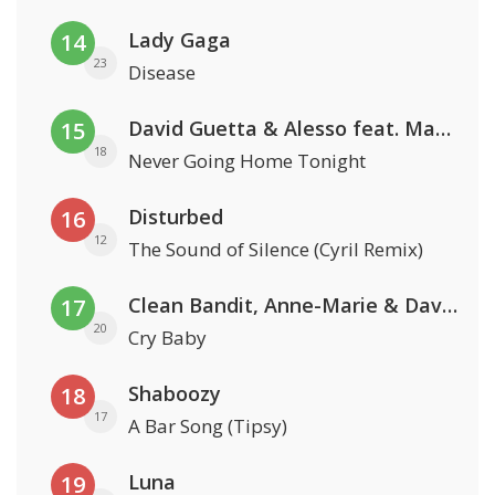
Lady Gaga
14
23
Disease
David Guetta & Alesso feat. Madison Love
15
18
Never Going Home Tonight
Disturbed
16
12
The Sound of Silence (Cyril Remix)
Clean Bandit, Anne-Marie & David Guetta
17
20
Cry Baby
Shaboozy
18
17
A Bar Song (Tipsy)
Luna
19