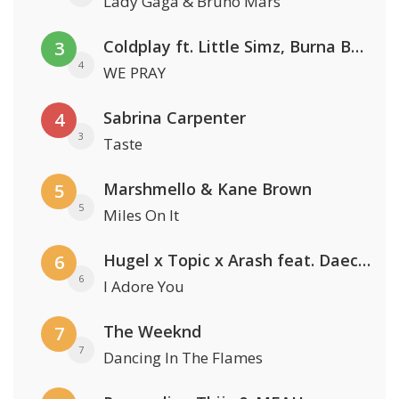
Lady Gaga & Bruno Mars
Coldplay ft. Little Simz, Burna Boy, Elyanna & Tini
3
4
WE PRAY
Sabrina Carpenter
4
3
Taste
Marshmello & Kane Brown
5
5
Miles On It
Hugel x Topic x Arash feat. Daecolm
6
6
I Adore You
The Weeknd
7
7
Dancing In The Flames