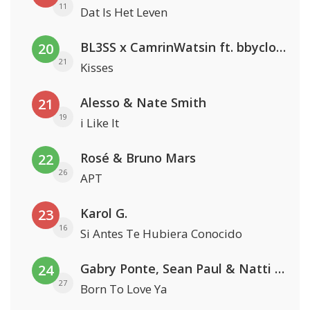
11
Dat Is Het Leven
BL3SS x CamrinWatsin ft. bbyclose
20
21
Kisses
Alesso & Nate Smith
21
19
i Like It
Rosé & Bruno Mars
22
26
APT
Karol G.
23
16
Si Antes Te Hubiera Conocido
Gabry Ponte, Sean Paul & Natti Natasha
24
27
Born To Love Ya