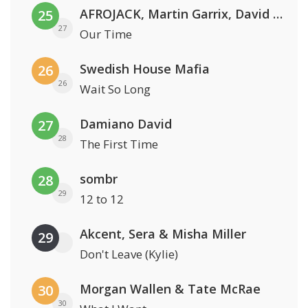
AFROJACK, Martin Garrix, David Guetta & Amél
25
27
Our Time
Swedish House Mafia
26
26
Wait So Long
Damiano David
27
28
The First Time
sombr
28
29
12 to 12
Akcent, Sera & Misha Miller
29
Don't Leave (Kylie)
Morgan Wallen & Tate McRae
30
30