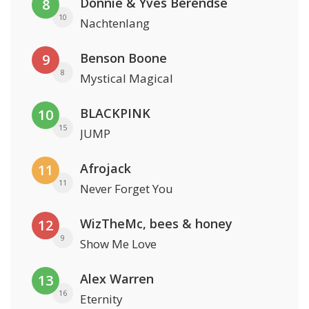
Donnie & Yves Berendse
8
10
Nachtenlang
Benson Boone
9
8
Mystical Magical
BLACKPINK
10
15
JUMP
Afrojack
11
11
Never Forget You
WizTheMc, bees & honey
12
9
Show Me Love
Alex Warren
13
16
Eternity