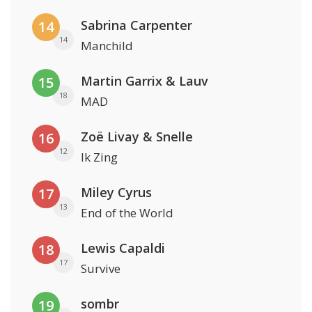
Sabrina Carpenter
14
14
Manchild
Martin Garrix & Lauv
15
18
MAD
Zoë Livay & Snelle
16
12
Ik Zing
Miley Cyrus
17
13
End of the World
Lewis Capaldi
18
17
Survive
sombr
19