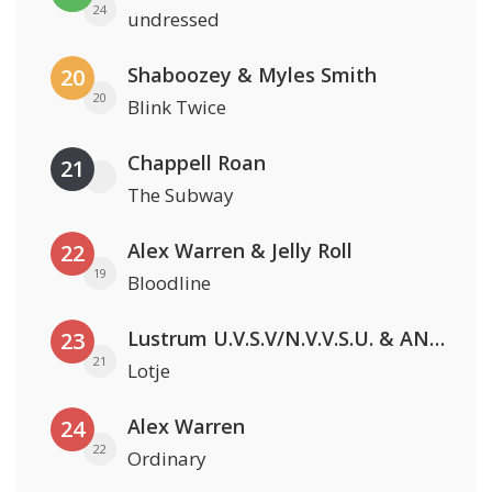
24
undressed
Shaboozey & Myles Smith
20
20
Blink Twice
Chappell Roan
21
The Subway
Alex Warren & Jelly Roll
22
19
Bloodline
Lustrum U.V.S.V/N.V.V.S.U. & ANNO ONS & Jopke van Dobbenburgh & Roeland Beelen
23
21
Lotje
Alex Warren
24
22
Ordinary