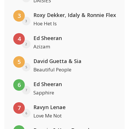
DAISIES
Roxy Dekker, Idaly & Ronnie Flex
3
3
Hoe Het Is
Ed Sheeran
4
2
Azizam
David Guetta & Sia
5
5
Beautiful People
Ed Sheeran
6
7
Sapphire
Ravyn Lenae
7
6
Love Me Not