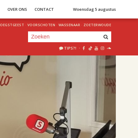
S
OVER ONS
CONTACT
Woensdag 5 augustus
OEGSTGEEST
·
VOORSCHOTEN
·
WASSENAAR
·
ZOETERWOUDE
TIPS?!
·
Je luistert nu naar
uur 1 van 2
«
Vorig uur
Volgend uur
»
18.00