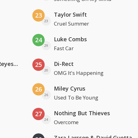
Taylor Swift
23
23
Cruel Summer
Luke Combs
24
29
Fast Car
Kris Kross Amsterdam. Sofia Reyes & Tinie Tempah
Di-Rect
25
20
OMG It's Happening
Miley Cyrus
26
26
Used To Be Young
Nothing But Thieves
27
24
Overcome
Zara Larsson & David Guetta