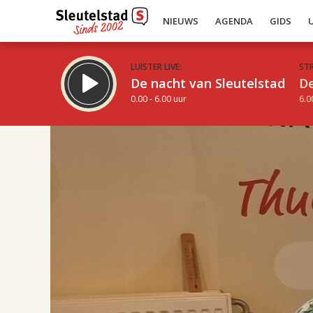
NIEUWS
AGENDA
GIDS
LUISTER LIVE:
ST
De nacht van Sleutelstad
De
0.00 - 6.00 uur
6.0
17.00
Inklappen