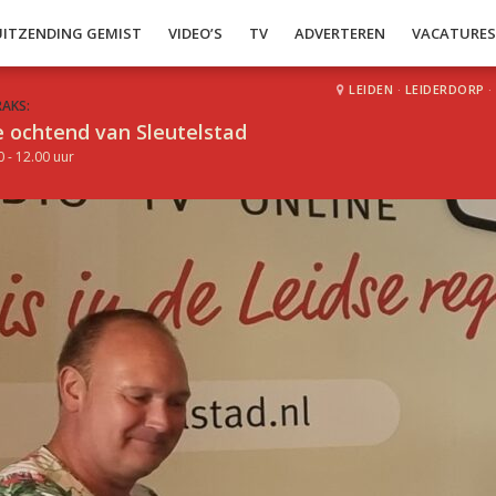
UITZENDING GEMIST
VIDEO’S
TV
ADVERTEREN
VACATURE
LEIDEN
·
LEIDERDORP
·
RAKS:
 ochtend van Sleutelstad
0 - 12.00 uur