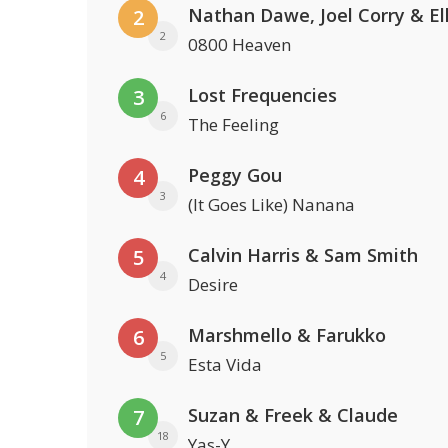
2
2
0800 Heaven
Lost Frequencies
3
6
The Feeling
Peggy Gou
4
3
(It Goes Like) Nanana
Calvin Harris & Sam Smith
5
4
Desire
Marshmello & Farukko
6
5
Esta Vida
Suzan & Freek & Claude
7
18
Yas-Y