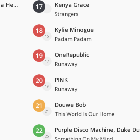
Nathan Dawe, Joel Corry & Ella Henderson
Kenya Grace
17
Strangers
Kylie Minogue
18
15
Padam Padam
OneRepublic
19
17
Runaway
P!NK
20
19
Runaway
Douwe Bob
21
21
This World Is Our Home
22
25
Something On My Mind