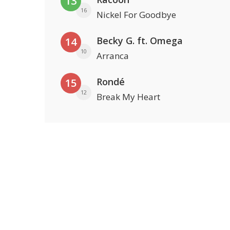
13
16
Nickel For Goodbye
Becky G. ft. Omega
14
10
Arranca
Rondé
15
12
Break My Heart