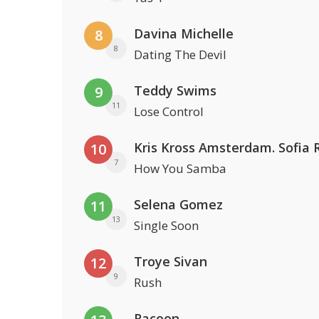
Davina Michelle
8
8
Dating The Devil
Teddy Swims
9
11
Lose Control
10
7
How You Samba
Selena Gomez
11
13
Single Soon
Troye Sivan
12
9
Rush
Racoon