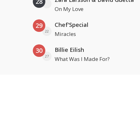
28
On My Love
Chef'Special
29
22
Miracles
Billie Eilish
30
27
What Was I Made For?