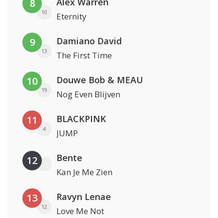
Alex Warren
8
10
Eternity
Damiano David
9
13
The First Time
Douwe Bob & MEAU
10
19
Nog Even Blijven
BLACKPINK
11
4
JUMP
Bente
12
Kan Je Me Zien
Ravyn Lenae
13
12
Love Me Not