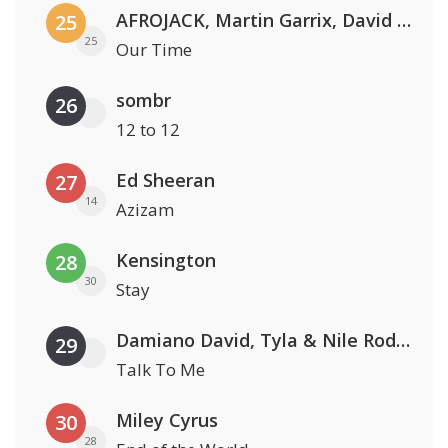
AFROJACK, Martin Garrix, David Guetta & Amél
25
25
Our Time
sombr
26
12 to 12
Ed Sheeran
27
14
Azizam
Kensington
28
30
Stay
Damiano David, Tyla & Nile Rodgers
29
Talk To Me
Miley Cyrus
30
28