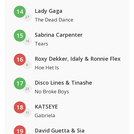
Lady Gaga
14
27
The Dead Dance
Sabrina Carpenter
15
16
Tears
Roxy Dekker, Idaly & Ronnie Flex
16
8
Hoe Het Is
Disco Lines & Tinashe
17
23
No Broke Boys
KATSEYE
18
11
Gabriela
David Guetta & Sia
19