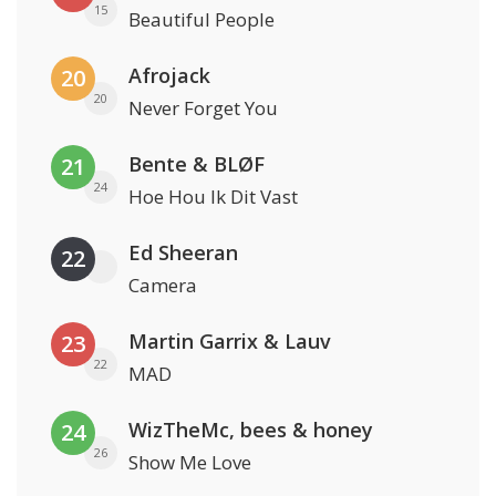
15
Beautiful People
Afrojack
20
20
Never Forget You
Bente & BLØF
21
24
Hoe Hou Ik Dit Vast
Ed Sheeran
22
Camera
Martin Garrix & Lauv
23
22
MAD
WizTheMc, bees & honey
24
26
Show Me Love