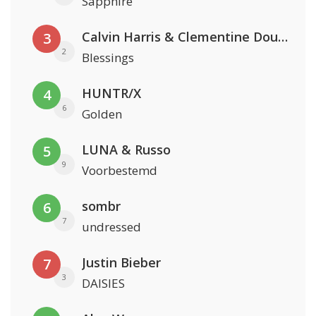
Sapphire
Calvin Harris & Clementine Douglas
3
2
Blessings
HUNTR/X
4
6
Golden
LUNA & Russo
5
9
Voorbestemd
sombr
6
7
undressed
Justin Bieber
7
3
DAISIES