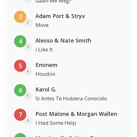
Gaan We Weg?
Adam Port & Stryv
3
3
Move
Alesso & Nate Smith
4
5
i Like It
Eminem
5
4
Houdini
Karol G.
6
9
Si Antes Te Hubiera Conocido
Post Malone & Morgan Wallen
7
6
I Had Some Help