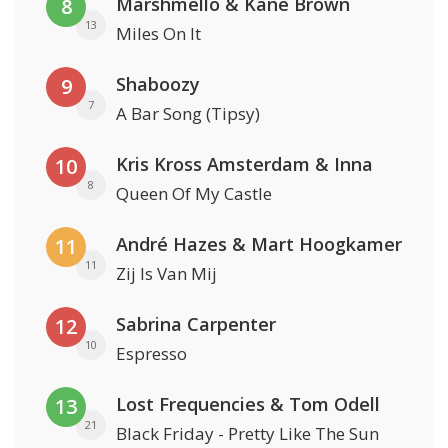
Marshmello & Kane Brown
8
13
Miles On It
Shaboozy
9
7
A Bar Song (Tipsy)
Kris Kross Amsterdam & Inna
10
8
Queen Of My Castle
André Hazes & Mart Hoogkamer
11
11
Zij Is Van Mij
Sabrina Carpenter
12
10
Espresso
Lost Frequencies & Tom Odell
13
21
Black Friday - Pretty Like The Sun