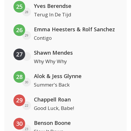
Yves Berendse
25
28
Terug In De Tijd
Emma Heesters & Rolf Sanchez
26
29
Contigo
Shawn Mendes
27
Why Why Why
Alok & Jess Glynne
28
30
Summer's Back
Chappell Roan
29
22
Good Luck, Babe!
Benson Boone
30
23