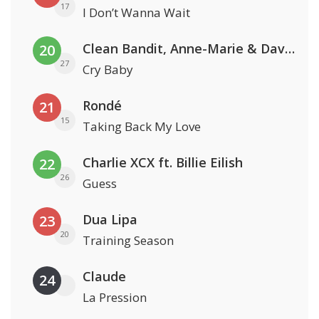
17
I Don’t Wanna Wait
Clean Bandit, Anne-Marie & David Guetta
20
27
Cry Baby
Rondé
21
15
Taking Back My Love
Charlie XCX ft. Billie Eilish
22
26
Guess
Dua Lipa
23
20
Training Season
Claude
24
La Pression