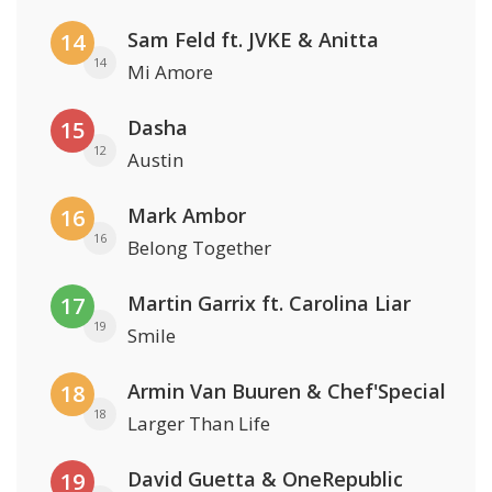
Sam Feld ft. JVKE & Anitta
14
14
Mi Amore
Dasha
15
12
Austin
Mark Ambor
16
16
Belong Together
Martin Garrix ft. Carolina Liar
17
19
Smile
Armin Van Buuren & Chef'Special
18
18
Larger Than Life
David Guetta & OneRepublic
19