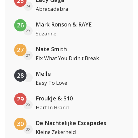
25
24
Abracadabra
Mark Ronson & RAYE
26
29
Suzanne
Nate Smith
27
27
Fix What You Didn't Break
Melle
28
Easy To Love
Froukje & S10
29
20
Hart In Brand
De Nachtelijke Escapades
30
30
Kleine Zekerheid