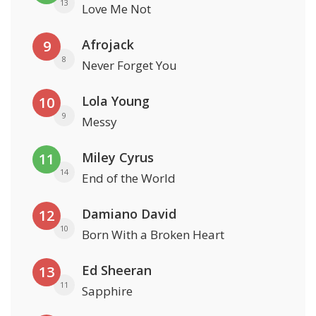
13
Love Me Not
Afrojack
9
8
Never Forget You
Lola Young
10
9
Messy
Miley Cyrus
11
14
End of the World
Damiano David
12
10
Born With a Broken Heart
Ed Sheeran
13
11
Sapphire