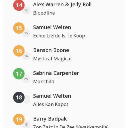
Alex Warren & Jelly Roll
14
12
Bloodline
Samuel Welten
15
15
Echte Liefde Is Te Koop
Benson Boone
16
16
Mystical Magical
Sabrina Carpenter
17
25
Manchild
Samuel Welten
18
Alles Kan Kapot
Barry Badpak
19
19
Zon Zakt In De Zee (Kwakkemolie)