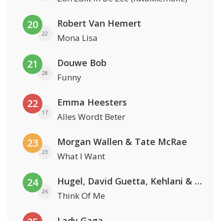
Robert Van Hemert
20
22
Mona Lisa
Douwe Bob
21
28
Funny
Emma Heesters
22
17
Alles Wordt Beter
Morgan Wallen & Tate McRae
23
23
What I Want
Hugel, David Guetta, Kehlani & Daecolm
24
26
Think Of Me
Lady Gaga