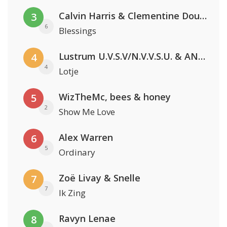
Calvin Harris & Clementine Douglas
3
6
Blessings
Lustrum U.V.S.V/N.V.V.S.U. & ANNO ONS & Jopke van Dobbenburgh & Roeland Beelen
4
4
Lotje
WizTheMc, bees & honey
5
2
Show Me Love
Alex Warren
6
5
Ordinary
Zoë Livay & Snelle
7
7
Ik Zing
Ravyn Lenae
8