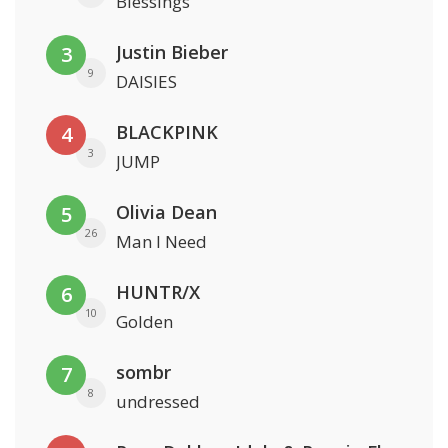
Blessings
Justin Bieber
3
9
DAISIES
BLACKPINK
4
3
JUMP
Olivia Dean
5
26
Man I Need
HUNTR/X
6
10
Golden
sombr
7
8
undressed