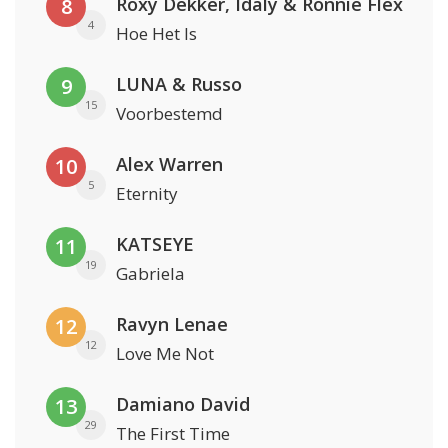
Roxy Dekker, Idaly & Ronnie Flex
8
4
Hoe Het Is
LUNA & Russo
9
15
Voorbestemd
Alex Warren
10
5
Eternity
KATSEYE
11
19
Gabriela
Ravyn Lenae
12
12
Love Me Not
Damiano David
13
29
The First Time