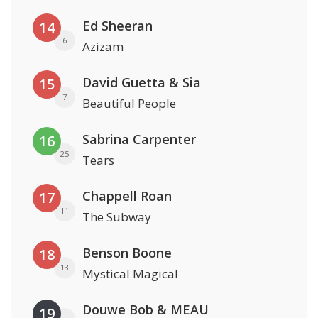
Ed Sheeran
14
6
Azizam
David Guetta & Sia
15
7
Beautiful People
Sabrina Carpenter
16
25
Tears
Chappell Roan
17
11
The Subway
Benson Boone
18
13
Mystical Magical
Douwe Bob & MEAU
19