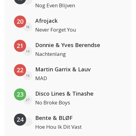
Nog Even Blijven
Afrojack
20
18
Never Forget You
Donnie & Yves Berendse
21
14
Nachtenlang
Martin Garrix & Lauv
22
16
MAD
Disco Lines & Tinashe
23
27
No Broke Boys
Bente & BLØF
24
Hoe Hou Ik Dit Vast