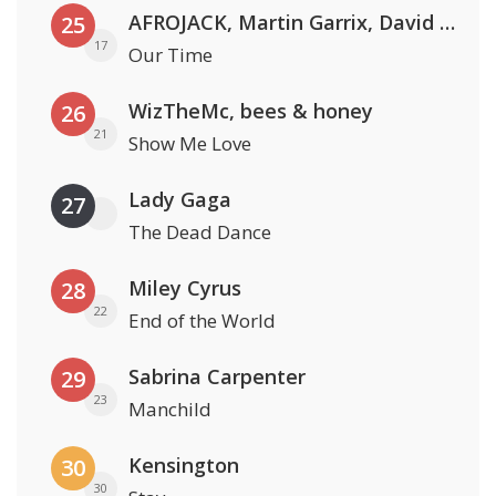
AFROJACK, Martin Garrix, David Guetta & Amél
25
17
Our Time
WizTheMc, bees & honey
26
21
Show Me Love
Lady Gaga
27
The Dead Dance
Miley Cyrus
28
22
End of the World
Sabrina Carpenter
29
23
Manchild
Kensington
30
30