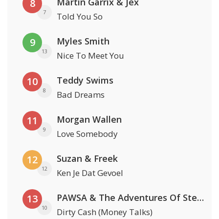
Martin Garrix & Jex
8
7
Told You So
Myles Smith
9
13
Nice To Meet You
Teddy Swims
10
8
Bad Dreams
Morgan Wallen
11
9
Love Somebody
Suzan & Freek
12
12
Ken Je Dat Gevoel
PAWSA & The Adventures Of Stevie V
13
10
Dirty Cash (Money Talks)