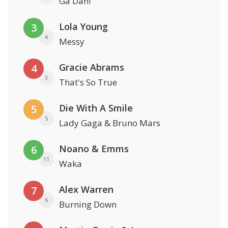
Ga Dan!
Lola Young
3
4
Messy
Gracie Abrams
4
3
That's So True
Die With A Smile
5
5
Lady Gaga & Bruno Mars
Noano & Emms
6
11
Waka
Alex Warren
7
6
Burning Down