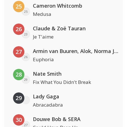
Cameron Whitcomb
25
25
Medusa
Claude & Zoë Tauran
26
23
Je T'aime
Armin van Buuren, Alok, Norma Jean Martine & LAWRENT
27
26
Euphoria
Nate Smith
28
29
Fix What You Didn't Break
Lady Gaga
29
Abracadabra
Douwe Bob & SERA
30
27