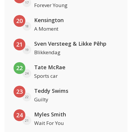
17
Forever Young
Kensington
20
18
A Moment
Sven Versteeg & Likke Pêhp
21
19
Blikkendag
Tate McRae
22
24
Sports car
Teddy Swims
23
22
Guilty
Myles Smith
24
21
Wait For You