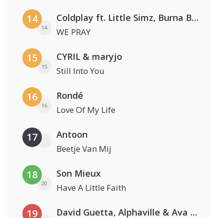
Coldplay ft. Little Simz, Burna Boy, Elyanna & Tini
14
14
WE PRAY
CYRIL & maryjo
15
15
Still Into You
Rondé
16
16
Love Of My Life
Antoon
17
Beetje Van Mij
Son Mieux
18
20
Have A Little Faith
David Guetta, Alphaville & Ava Max
19