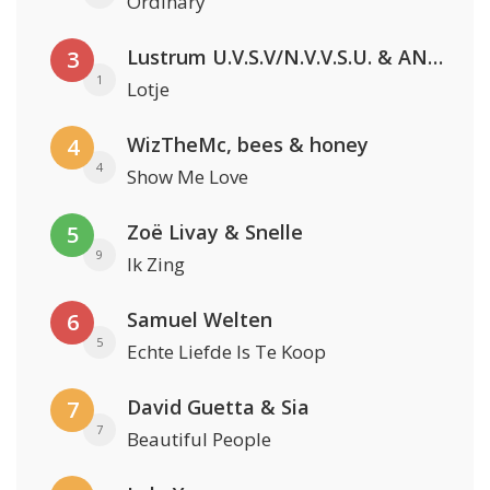
Ordinary
Lustrum U.V.S.V/N.V.V.S.U. & ANNO ONS & Jopke van Dobbenburgh & Roeland Beelen
3
1
Lotje
WizTheMc, bees & honey
4
4
Show Me Love
Zoë Livay & Snelle
5
9
Ik Zing
Samuel Welten
6
5
Echte Liefde Is Te Koop
David Guetta & Sia
7
7
Beautiful People