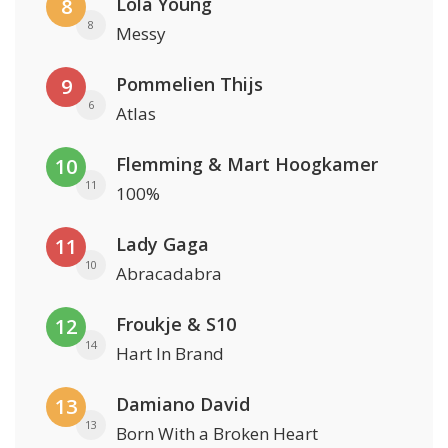
Lola Young
8
8
Messy
Pommelien Thijs
9
6
Atlas
Flemming & Mart Hoogkamer
10
11
100%
Lady Gaga
11
10
Abracadabra
Froukje & S10
12
14
Hart In Brand
Damiano David
13
13
Born With a Broken Heart