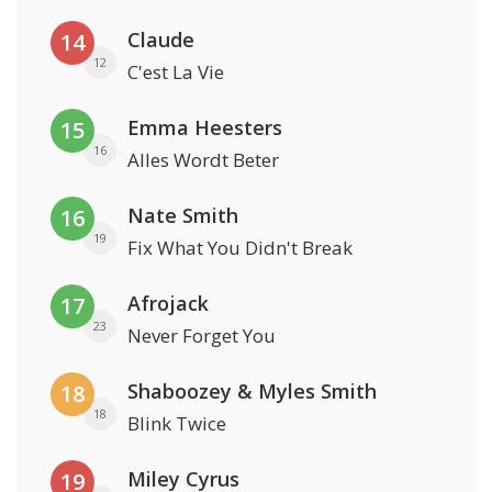
Claude
14
12
C'est La Vie
Emma Heesters
15
16
Alles Wordt Beter
Nate Smith
16
19
Fix What You Didn't Break
Afrojack
17
23
Never Forget You
Shaboozey & Myles Smith
18
18
Blink Twice
Miley Cyrus
19