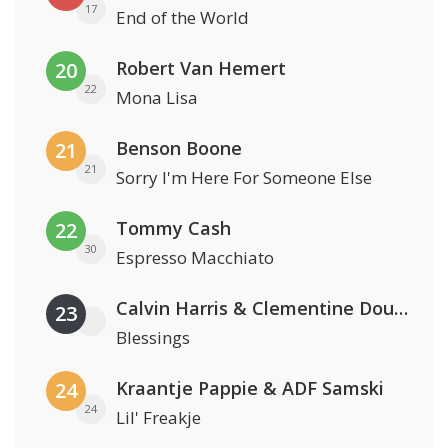
17
End of the World
Robert Van Hemert
20
22
Mona Lisa
Benson Boone
21
21
Sorry I'm Here For Someone Else
Tommy Cash
22
30
Espresso Macchiato
Calvin Harris & Clementine Douglas
23
Blessings
Kraantje Pappie & ADF Samski
24
24
Lil' Freakje