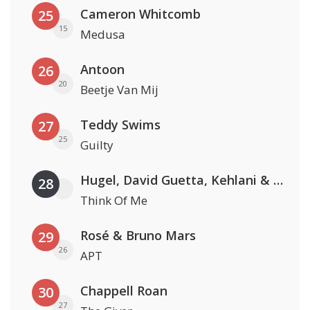
Cameron Whitcomb
25
15
Medusa
Antoon
26
20
Beetje Van Mij
Teddy Swims
27
25
Guilty
Hugel, David Guetta, Kehlani & Daecolm
28
Think Of Me
Rosé & Bruno Mars
29
26
APT
Chappell Roan
30
27