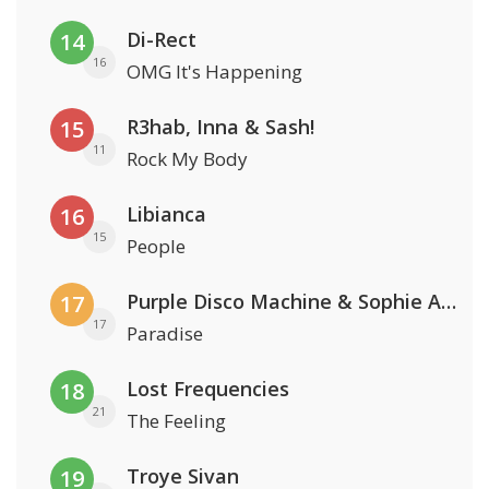
Di-Rect
14
16
OMG It's Happening
R3hab, Inna & Sash!
15
11
Rock My Body
Libianca
16
15
People
Purple Disco Machine & Sophie And The Giants
17
17
Paradise
Lost Frequencies
18
21
The Feeling
Troye Sivan
19