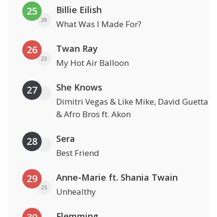
Billie Eilish
25
29
What Was I Made For?
Twan Ray
26
23
My Hot Air Balloon
She Knows
27
Dimitri Vegas & Like Mike, David Guetta
& Afro Bros ft. Akon
Sera
28
Best Friend
Anne-Marie ft. Shania Twain
29
25
Unhealthy
Flemming