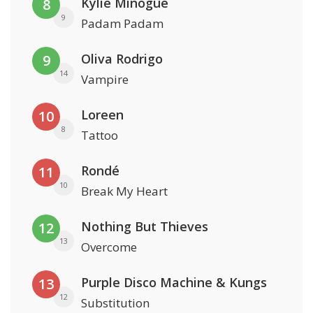
Kylie Minogue
8
9
Padam Padam
Oliva Rodrigo
9
14
Vampire
Loreen
10
8
Tattoo
Rondé
11
10
Break My Heart
Nothing But Thieves
12
13
Overcome
Purple Disco Machine & Kungs
13
12
Substitution