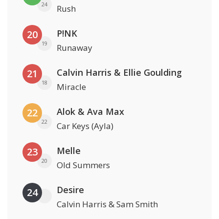
24
Rush
P!NK
20
19
Runaway
Calvin Harris & Ellie Goulding
21
18
Miracle
Alok & Ava Max
22
22
Car Keys (Ayla)
Melle
23
20
Old Summers
Desire
24
Calvin Harris & Sam Smith