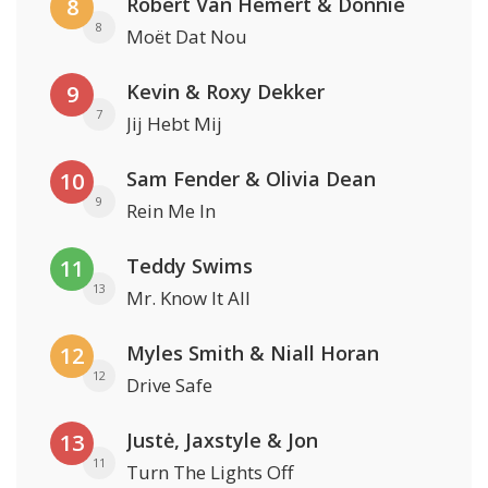
Robert Van Hemert & Donnie
8
8
Moët Dat Nou
Kevin & Roxy Dekker
9
7
Jij Hebt Mij
Sam Fender & Olivia Dean
10
9
Rein Me In
Teddy Swims
11
13
Mr. Know It All
Myles Smith & Niall Horan
12
12
Drive Safe
Justė, Jaxstyle & Jon
13
11
Turn The Lights Off