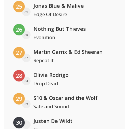
Jonas Blue & Malive
25
25
Edge Of Desire
Nothing But Thieves
26
28
Evolution
Martin Garrix & Ed Sheeran
27
27
Repeat It
Olivia Rodrigo
28
24
Drop Dead
S10 & Oscar and the Wolf
29
29
Safe and Sound
Justen De Wildt
30