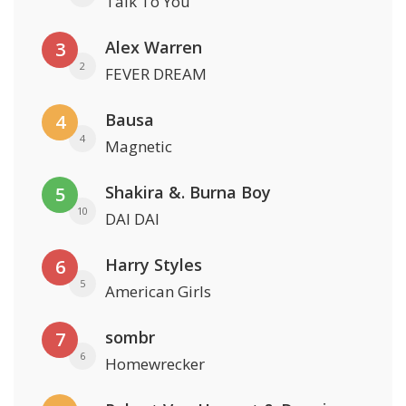
Talk To You
Alex Warren
3
2
FEVER DREAM
Bausa
4
4
Magnetic
Shakira &. Burna Boy
5
10
DAI DAI
Harry Styles
6
5
American Girls
sombr
7
6
Homewrecker