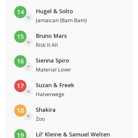
Hugel & Solto
14
15
Jamaican (Bam Bam)
Bruno Mars
15
16
Risk It All
Sienna Spiro
16
17
Material Lover
Suzan & Freek
17
14
Halverwege
Shakira
18
18
Zoo
Lil' Kleine & Samuel Welten
19