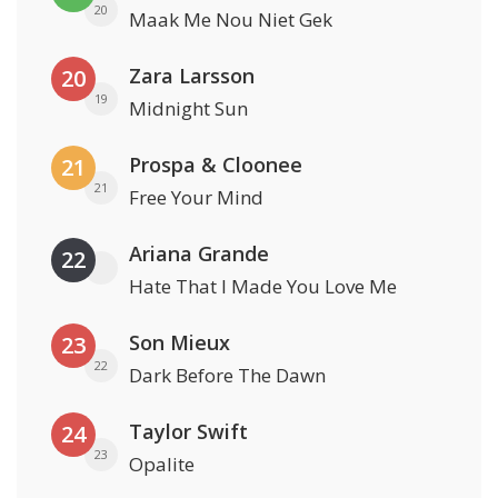
20
Maak Me Nou Niet Gek
Zara Larsson
20
19
Midnight Sun
Prospa & Cloonee
21
21
Free Your Mind
Ariana Grande
22
Hate That I Made You Love Me
Son Mieux
23
22
Dark Before The Dawn
Taylor Swift
24
23
Opalite